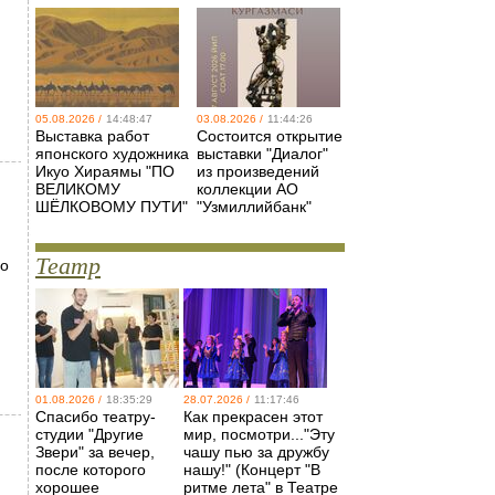
05.08.2026 /
14:48:47
03.08.2026 /
11:44:26
Выставка работ
Состоится открытие
японского художника
выставки "Диалог"
Икуо Хираямы "ПО
из произведений
ВЕЛИКОМУ
коллекции АО
ШЁЛКОВОМУ ПУТИ"
"Узмиллийбанк"
Театр
мо
01.08.2026 /
18:35:29
28.07.2026 /
11:17:46
Спасибо театру-
Как прекрасен этот
студии "Другие
мир, посмотри..."Эту
Звери" за вечер,
чашу пью за дружбу
после которого
нашу!" (Концерт "В
хорошее
ритме лета" в Театре