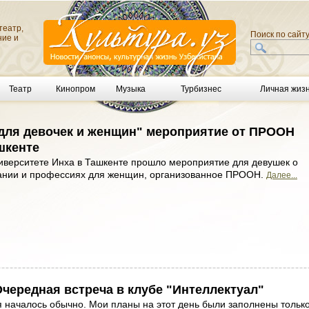
театр,
Поиск по сайт
ние и
Театр
Кинопром
Музыка
Турбизнес
Личная жиз
для девочек и женщин" мероприятие от ПРООН
шкенте
ниверситете Инха в Ташкенте прошло мероприятие для девушек о
нии и профессиях для женщин, организованное ПРООН.
Далее...
едная встреча в клубе "Интеллектуал"
 началось обычно. Мои планы на этот день были заполнены тольк