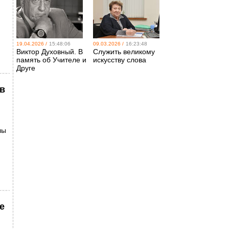
19.04.2026 /
15:48:06
09.03.2026 /
16:23:48
Виктор Духовный. В
Служить великому
память об Учителе и
искусству слова
Друге
 в
лы
е