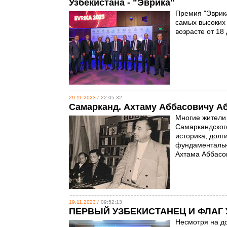
Узбекистана - "Эврика"
Премия "Эврик
самых высоких 
возрасте от 18
29.11.2023 /
22:05:32
Самарканд. Ахтаму Аббасовичу Аб
Многие жители
Самаркандского
историка, дол
фундаментальн
Ахтама Аббасов
19.11.2023 /
09:52:13
ПЕРВЫЙ УЗБЕКИСТАНЕЦ И ФЛАГ
Несмотря на до