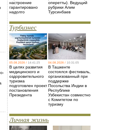
настроение
оперетты). Ведущий
гарантировано
рубрики Алим
я
надолго
Турсинбаев
Турбизнес
05.08.2026 /
14:41:25
04.08.2026 /
10:31:05
В целях развития
В Ташкенте
медицинского и
состоялся фестиваль,
о-
оздоровительного
организованный при
туризма
поддержке
а
подготовлен проект
Посольства Индии в
постановления
Республике
Президента
Узбекистан совместно
с Комитетом по
туризму
Личная жизнь