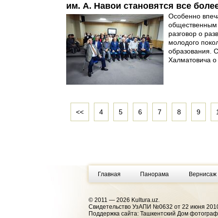
им. А. Навои становятся все бол
Особенно впеч
общественным 
разговор о раз
молодого поко
образования. 
Халматовича о 
<<
4
5
6
7
8
9
Главная
Панорама
Вернисаж
© 2011 — 2026 Kultura.uz.
Cвидетельство УзАПИ №0632 от 22 июня 2010
Поддержка сайта: Ташкентский Дом фотогра