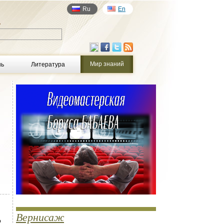
Ru
En
у
Мир знаний
нь
Литература
Вернисаж
о