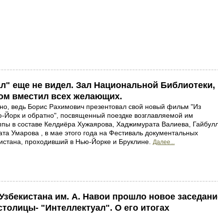
л" еще не видел. Зал Национальной Библиотеки,
дом вместил всех желающих.
но, ведь Борис Рахимович презентовал свой новый фильм "Из
ю-Йорк и обратно", посвященный поездке возглавляемой им
уппы в составе Келдиёра Хужаярова, Хаджимурата Валиева, Гайбул
ата Умарова , в мае этого года на Фестиваль документальных
истана, проходивший в Нью-Йорке и Бруклине.
Далее...
Узбекистана им. А. Навои прошло новое заседани
толицы- "Интеллектуал". О его итогах