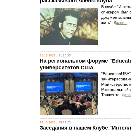
рассказывают члены клуба
В клубе "Интел
спикером был с
документальный
жить".
Далее...
21.10.2023 /
21:36:35
На региональном форуме "Educati
университетов США
"EducationUSA"
заинтересованн
Министерством
Региональный ф
Ташкенте.
Далее
14.10.2023 /
15:17:23
Заседания в нашем Клубе "Интелл