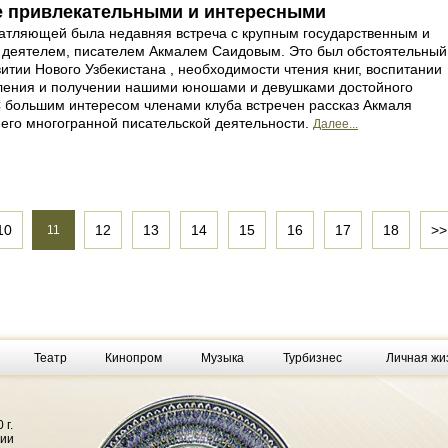
ее привлекательными и интересными
атляющей была недавняя встреча с крупным государственным и
деятелем, писателем Акмалем Саидовым. Это был обстоятельный
витии Нового Узбекистана , необходимости чтения книг, воспитании
ления и получении нашими юношами и девушками достойного
С большим интересом членами клуба встречен рассказ Акмаля
его многогранной писательской деятельности.
Далее...
10
12
13
14
15
16
17
18
>>
11
Театр
Кинопром
Музыка
Турбизнес
Личная жи
 г.
фии