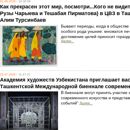
01.08.2026 /
10:30:06
Как прекрасен этот мир, посмотри...Кого не вид
Рузы Чарыева и Тешабая Пирматова) в ЦВЗ в Та
Алим Турсинбаев
Бывают периоды, когда в обществе 
особого рода уныние: множатся пе
достижение целей приносит горазд
Далее...
23.07.2026 /
11:47:21
Академия художеств Узбекистана приглашает вас
Ташкентской Международной биеннале современ
В биеннале могут принять участие
современного искусства и представ
событий"
Далее...