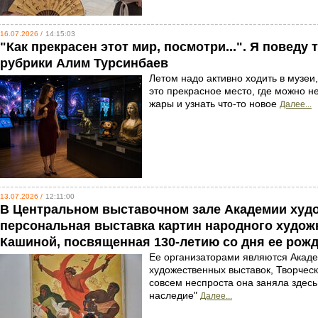
16.07.2026 /
14:15:03
"Как прекрасен этот мир, посмотри...". Я повед
рубрики Алим Турсинбаев
Летом надо активно ходить в музеи,
это прекрасное место, где можно н
жары и узнать что-то новое
Далее...
13.07.2026 /
12:11:00
В Центральном выставочном зале Академии худ
персональная выставка картин народного худож
Кашиной, посвященная 130-летию со дня ее рожд
Ее организаторами являются Акаде
художественных выставок, Творческ
совсем неспроста она заняла здесь
наследие"
Далее...