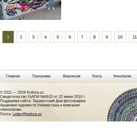
2
3
4
5
6
7
8
9
10
11
1
Главная
Панорама
Вернисаж
Театр
Кинопром
© 2011 — 2026 Kultura.uz.
Cвидетельство УзАПИ №0632 от 22 июня 2010 г.
Поддержка сайта: Ташкентский Дом фотографии
Академии художеств Узбекистана и компания
«Кинопром»
Почта:
Letter@kultura.uz