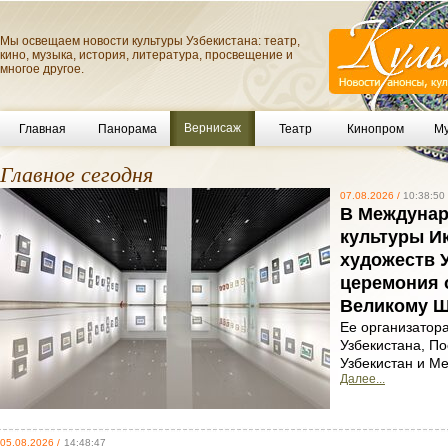
Мы освещаем новости культуры Узбекистана: театр,
кино, музыка, история, литература, просвещение и
многое другое.
Вернисаж
Главная
Панорама
Театр
Кинопром
Му
Главное сегодня
07.08.2026 /
10:38:50
В Междунар
культуры И
художеств 
церемония 
Великому Ш
Ее организатор
Узбекистана, По
Узбекистан и М
Далее...
05.08.2026 /
14:48:47