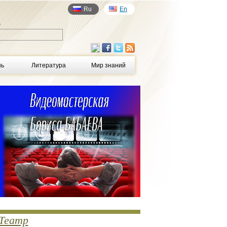
Ru
En
у
нь
Литература
Мир знаний
Театр