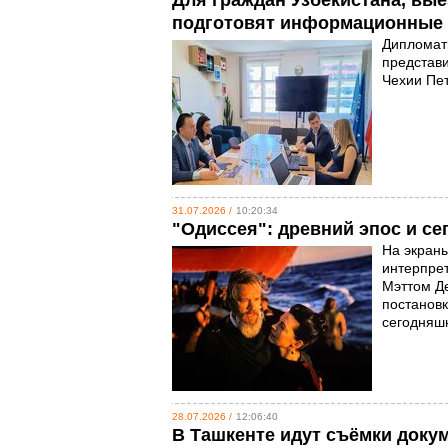
Для граждан Узбекистана, вые
подготовят информационные
Дипломаты
представ
Чехии Пе
31.07.2026 /
10:20:34
"Одиссея": древний эпос и с
На экран
интерпре
Мэттом Де
постановк
сегодняш
28.07.2026 /
12:06:40
В Ташкенте идут съёмки доку