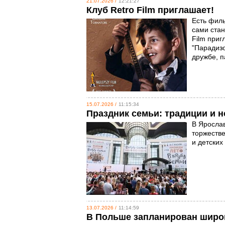
21.07.2026 /
12:21:27
Клуб Retro Film приглашает!
Есть филь
сами стан
Film приг
"Парадизо
дружбе, 
15.07.2026 /
11:15:34
Праздник семьи: традиции и 
В Ярослав
торжеств
и детских
13.07.2026 /
11:14:59
В Польше запланирован широк