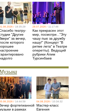
01.08.2026 /
18:35:29
28.07.2026 /
11:17:46
Спасибо театру-
Как прекрасен этот
студии "Другие
мир, посмотри..."Эту
Звери" за вечер,
чашу пью за дружбу
после которого
нашу!" (Концерт "В
хорошее
ритме лета" в Театре
настроение
оперетты). Ведущий
гарантировано
рубрики Алим
надолго
Турсинбаев
Музыка
05.08.2026 /
14:44:59
04.08.2026 /
10:34:32
Вечер фортепианной
Мастер-класс
музыки в рамках
Евгения