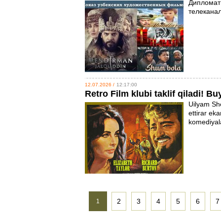
Дипломат
телекана
12.07.2026 /
12:17:00
Retro Film klubi taklif qiladi!
Uilyam She
ettirar ek
komediyala
2
3
4
5
6
7
1