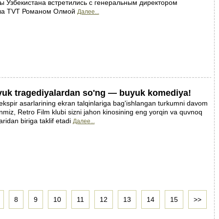
ы Узбекистана встретились с генеральным директором
ла TVT Романом Олмой
Далее...
 Buyuk tragediyalardan so'ng — buyuk komediya!
kspir asarlarining ekran talqinlariga bag'ishlangan turkumni davom
anmiz, Retro Film klubi sizni jahon kinosining eng yorqin va quvnoq
ridan biriga taklif etadi
Далее...
8
9
10
11
12
13
14
15
>>