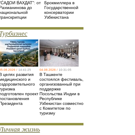
"САДОИ ВАХДАТ": от
Брокмиллера в
Рахманинова до
Государственной
национальной
консерватории
транскрипции
Узбекистана
Турбизнес
05.08.2026 /
14:41:25
04.08.2026 /
10:31:05
В целях развития
В Ташкенте
медицинского и
состоялся фестиваль,
оздоровительного
организованный при
туризма
поддержке
подготовлен проект
Посольства Индии в
постановления
Республике
Президента
Узбекистан совместно
с Комитетом по
туризму
Личная жизнь