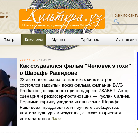
театр,
Поиск по сайт
ние и
Кинопром
Театр
Музыка
Турбизнес
Личная жиз
29.07.2026 /
11:42:21
Как создавался фильм "Человек эпохи"
о Шарафе Рашидове
22 июля в одном из ташкентских кинотеатров
состоялся закрытый показ фильма компании BWG
Production, созданного при поддержке 7SABER. Автор
сценария и режиссер-постановщик — Руслан Салиев.
Первыми картину увидели члены семьи Шарафа
Рашидова, представители научного сообщества,
деятели культуры и искусства, а также творческая
интеллигенция
Далее...