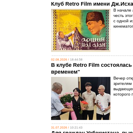
Клуб Retro Film имени Дж.Исх
В начале 
честь это
с одной и
кинемато
02.08.2026 /
18:44:58
В клубе Retro Film состоялас
временем"
Вечер отк
зрителям 
выдающег
которого 
31.07.2026 /
10:21:43