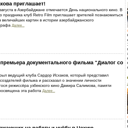
акова приглашает!
августа в Азербайджане отмечается День национального кино. В
го праздника клуб Retro Film приглашает зрителей познакомиться
з величайших картин в истории азербайджанского
графа
Далее...
ь премьера документального фильма "Диалог со
рыл ведущий клуба Сардор Исхаков, который представил
создателей фильма и рассказал о значении личности
ося режиссёра узбекского кино Дамира Салимова, памяти
посвящена эта работа
Далее...