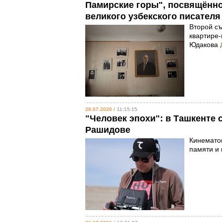
Памирские горы", посвящённог
великого узбекского писател
Второй съ
квартире
Юдакова
28.07.2026 /
11:15:15
"Человек эпохи": в Ташкенте
Рашидове
Кинематог
памяти и 