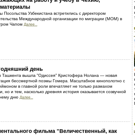
зжающих на работу и учёбу в Чехию,
 материалы
 Посольства Узбекистана встретились с директором
ительства Международной организации по миграции (МОМ) в
тром Чапом
Далее...
егодняшний день
ы Ташкента вышла "Одиссея" Кристофера Нолана — новая
тация бессмертной поэмы Гомера. Масштабное кинополотно с
ймоном в главной роли впечатляет не только размахом
и, но и тем, насколько древняя история оказывается созвучной
нему дню
Далее...
ментального фильма "Величественный, как