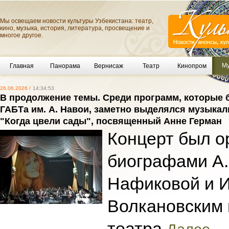
Мы освещаем новости культуры Узбекистана: театр,
кино, музыка, история, литература, просвещение и
многое другое.
Му
Главная
Панорама
Вернисаж
Театр
Кинопром
26.06.2026 /
14:34:53
В продолжение темы. Среди программ, которые 
ГАБТа им. А. Навои, заметно выделялся музыка
"Когда цвели сады", посвященный Анне Герман
Концерт был о
биографами А.
Нафиковой и 
Волкановским 
театра