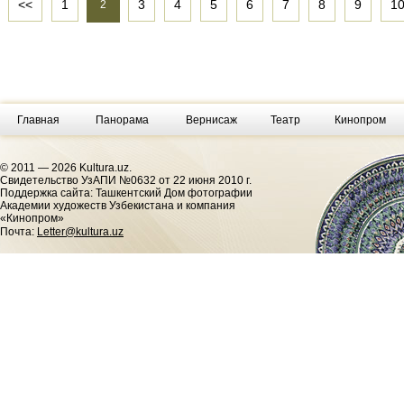
<<
1
3
4
5
6
7
8
9
1
2
Главная
Панорама
Вернисаж
Театр
Кинопром
© 2011 — 2026 Kultura.uz.
Cвидетельство УзАПИ №0632 от 22 июня 2010 г.
Поддержка сайта: Ташкентский Дом фотографии
Академии художеств Узбекистана и компания
«Кинопром»
Почта:
Letter@kultura.uz