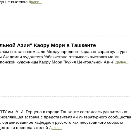
гда не выезжал
Далее...
альной Азии" Каору Мори в Ташкенте
алом выставочном зале Международного караван-сарая культуры
 Академии художеств Узбекистана открылась выставка манги
понской художницы Каору Мори "Кухня Центральной Азии"
Далее...
ПУ им. А. И. Герцена в городе Ташкенте состоялась удивительно
хновляющая встреча с представителями литературного сообщества
 организованное кафедрой русского как иностранного собрало
дентов и преподавателей
Далее...