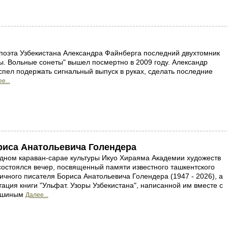
поэта Узбекистана Александра Файнберга последний двухтомник
ы. Вольные сонеты" вышел посмертно в 2009 году. Александр
спел подержать сигнальный выпуск в руках, сделать последние
е...
иса Анатольевича Голендера
ном караван-сарае культуры Икуо Хираяма Академии художеств
состоялся вечер, посвященный памяти известного ташкентского
личного писателя Бориса Анатольевича Голендера (1947 - 2026), а
тация книги "Ульфат. Узоры Узбекистана", написанной им вместе с
ришиным
Далее...