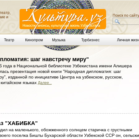
театр,
Поиск по сайт
ние и
Театр
Кинопром
Музыка
Турбизнес
Личная жиз
пломатия: шаг навстречу миру"
6 года в Национальной библиотеке Узбекистана имени Алишера
лась презентация новой книги "Народная дипломатия: шаг
ру", изданной по инициативе Центра на узбекском, русском,
 китайском языках
Далее...
аз "ХАБИБКА"
дил на маленького, обожженного солнцем старичка с грустными
своего поселка Бишты Бухарской области Узбекской ССР он, сельск