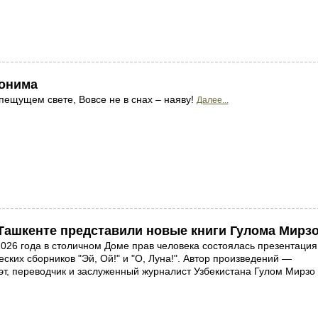
лонима
пещущем свете, Вовсе не в снах – наяву!
Далее...
 Ташкенте представили новые книги Гулома Мирз
026 года в столичном Доме прав человека состоялась презентация
ских сборников "Эй, Ой!" и "О, Луна!". Автор произведений —
эт, переводчик и заслуженный журналист Узбекистана Гулом Мирзо