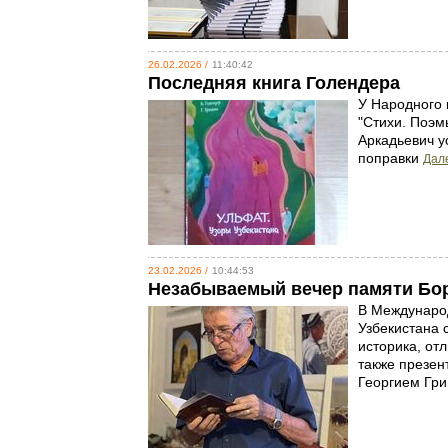
26.02.2026 /
11:40:42
Последняя книга Голендера
У Народного 
"Стихи. Поэм
Аркадьевич у
поправки
Дале
23.02.2026 /
10:44:53
Незабываемый вечер памяти Бор
В Международ
Узбекистана 
историка, от
также презен
Георгием Г