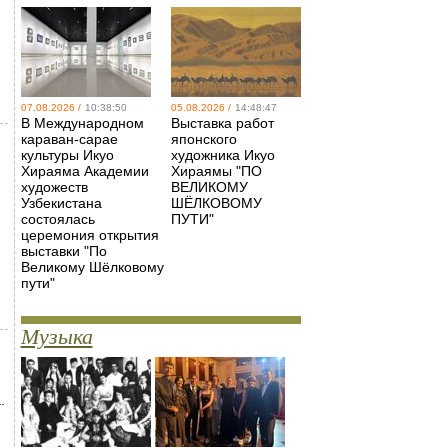
07.08.2026 /
10:38:50
05.08.2026 /
14:48:47
В Международном
Выставка работ
караван-сарае
японского
культуры Икуо
художника Икуо
Хираяма Академии
Хираямы "ПО
художеств
ВЕЛИКОМУ
Узбекистана
ШЁЛКОВОМУ
состоялась
ПУТИ"
церемония открытия
выставки "По
Великому Шёлковому
пути"
Музыка
.