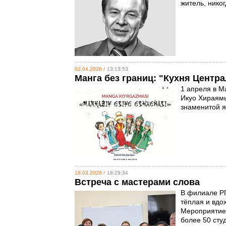
житель, нико
02.04.2026 /
13:13:53
Манга без границ: "Кухня Центр
1 апреля в М
Икуо Хираямы
знаменитой я
18.03.2026 /
18:29:34
Встреча с мастерами слова
В филиале РГ
тёплая и вдо
Мероприятие,
более 50 сту