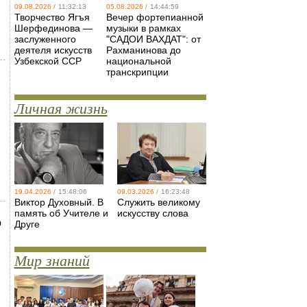
09.08.2026 /
11:32:13
05.08.2026 /
14:44:59
Творчество Ягъя
Вечер фортепианной
Шерфединова —
музыки в рамках
заслуженного
"САДОИ ВАХДАТ": от
деятеля искусств
Рахманинова до
Узбекской ССР
национальной
транскрипции
Личная жизнь
19.04.2026 /
15:48:06
09.03.2026 /
16:23:48
Виктор Духовный. В
Служить великому
память об Учителе и
искусству слова
о
Друге
Мир знаний