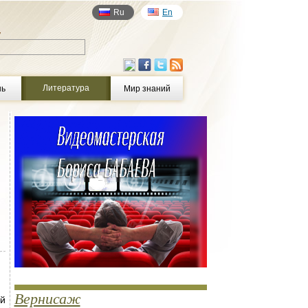
Ru
En
у
Литература
нь
Мир знаний
Вернисаж
ий