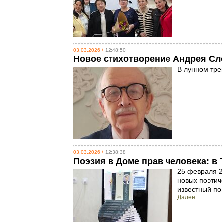
03.03.2026 /
12:48:50
Новое стихотворение Андрея С
В лунном тре
03.03.2026 /
12:38:38
Поэзия в Доме прав человека: в
25 февраля 2
новых поэтиче
известный по
Далее...