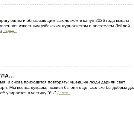
тригующим и обязывающим заголовком в канун 2026 года вышла
товленная известным узбекским журналистом и писателем Лейлой
ой
Далее...
ТЛА…
мя, и снова приходится повторять: ушедшие люди дарили свет
 зря. Мы всегда думаем, поживи бы они еще, сколько бы добрых де
всё упирается в частицу "бы"
Далее...