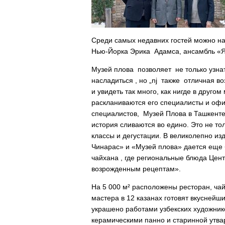
Среди самых недавних гостей можно на
Нью-Йорка Эрика Адамса, ансамбль «Я
Музей плова позволяет не только узна
насладиться , но „nj также отличная 
и увидеть так много, как нигде в друго
раскланиваются его специалисты и офи
специалистов, Музей Плова в Ташкенте 
история сливаются во едино. Это не то
классы и дегустации. В великолепно и
Чинарас» и «Музей плова» дается еще 
чайхана , где региональные блюда Цен
возрожденным рецептам».
На 5 000 м² расположены ресторан, чай
мастера в 12 казанах готовят вкуснейш
украшено работами узбекских художни
керамическими панно и старинной утвар