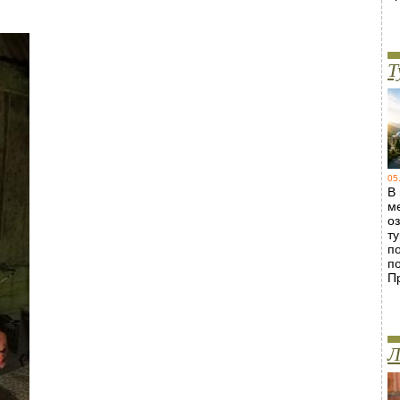
Т
05
В
м
о
т
п
п
П
Л