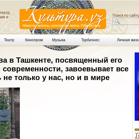
театр,
Поиск по сайт
ние и
Театр
Кинопром
Музыка
Турбизнес
Личная жиз
ва в Ташкенте, посвященный его
и современности, завоевывает все
не только у нас, но и в мире
Т