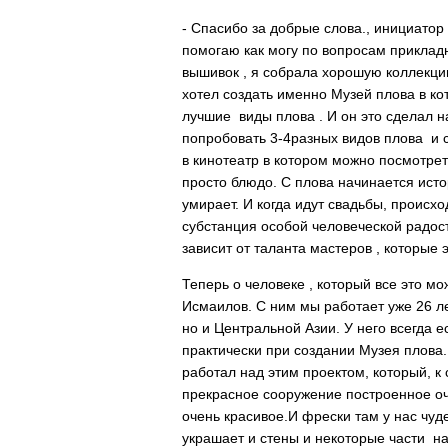
- Спасибо за добрые слова., инициатор
помогаю как могу по вопросам прикладн
вышивок , я собрала хорошую коллекции
хотел создать именно Музей плова в ко
лучшие виды плова . И он это сделал н
попробовать 3-4разных видов плова и с
в кинотеатр в котором можно посмотреть
просто блюдо. С плова начинается исто
умирает. И когда идут свадьбы, происх
субстанция особой человеческой радост
зависит от таланта мастеров , которые эт
Теперь о человеке , который все это м
Исмаилов. С ним мы работает уже 26 ле
но и Центральной Азии. У него всегда 
практически при создании Музея плова
работал над этим проектом, который, к
прекрасное сооружение построенное оч
очень красивое.И фрески там у нас чуде
украшает и стены и некоторые части н