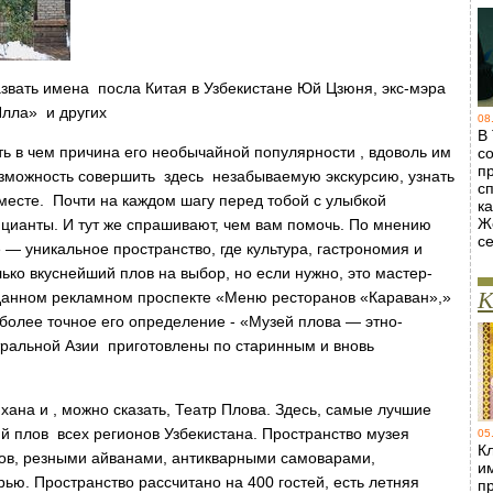
звать имена посла Китая в Узбекистане Юй Цзюня, экс-мэра
лла» и других
08
В
ть в чем причина его необычайной популярности , вдоволь им
с
п
возможность совершить здесь незабываемую экскурсию, узнать
с
м месте. Почти на каждом шагу перед тобой с улыбкой
ка
Ж
цианты. И тут же спрашивают, чем вам помочь. По мнению
с
— уникальное пространство, где культура, гастрономия и
лько вкуснейший плов на выбор, но если нужно, это мастер-
К
зданном рекламном проспекте «Меню ресторанов «Караван»,»
более точное его определение - «Музей плова — этно-
тральной Азии приготовлены по старинным и вновь
хана и , можно сказать, Театр Плова. Здесь, самые лучшие
ий плов всех регионов Узбекистана. Пространство музея
05
Кл
ков, резными айванами, антикварными самоварами,
и
ью. Пространство рассчитано на 400 гостей, есть летняя
п