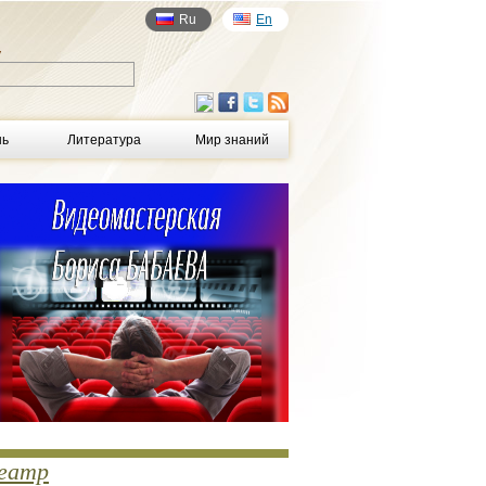
Ru
En
у
нь
Литература
Мир знаний
еатр