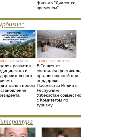
фильма "Диалог со
временем"
урбизнес
.08.2026 /
14:41:25
04.08.2026 /
10:31:05
 целях развития
В Ташкенте
едицинского и
состоялся фестиваль,
здоровительного
организованный при
уризма
поддержке
одготовлен проект
Посольства Индии в
остановления
Республике
резидента
Узбекистан совместно
с Комитетом по
туризму
итература