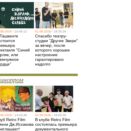
.08.2026 /
10:48:12
01.08.2026 /
18:35:29
 Ташкенте
Спасибо театру-
остоится
студии "Другие Звери"
ремьера
за вечер, после
пектакля "Синий
которого хорошее
рлик, или
настроение
емчужное
гарантировано
ердце"
надолго
инопром
.08.2026 /
14:43:48
02.08.2026 /
18:44:58
уб Retro Film
В клубе Retro Film
мени Дж.Исхакова
состоялась премьера
риглашает!
документального