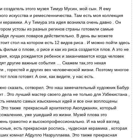
 и создатель этого музея Тимур Мусин, мой сын. Я ему
ого искусства и ремесленничества. Там есть моя коллекция
 керамики. А у Тимура эта идея возникла очень давно . Он
тором устозы из разных регинов страны готовили самые
айдя лучших поваров действительно. В день вы можете
тоит стол на котором есть 12 видов риса . И можно пойти здесь
 фильм о плове, о рисе и как из риса создается плов. А это не
рия, когда рождается ребенок и заканчивается когда человек
одят другие важные события … Скажем так,это некая
и , горестей и других вех человеческой жизни. Поэтому многое
от плов готовят. А они, как видите, у нас есть.
ожно сказать, сотворил. Это наш замечательный художник Бабур
т . Это лучший мастер своего дела не только для Узбекистана ,
есть немало самых изысканных идей и все они воплощены
. Это также прекрасный архитектор Акопджанян, который
 сожалению, уже ушедший из жизни. Музей плова это
ень грамотно и высокопрофессионально. И на мой взгляд
сные, есть прекрасная роспись , чудесная керамика , которая
аших комнат Абдулло Назруллаева. Это также прекрасная