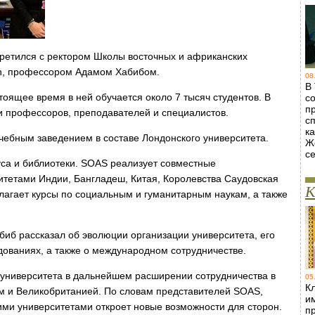
ретился с ректором Школы восточных и африканских
on, профессором Адамом Хабибом.
08
В
тоящее время в ней обучается около 7 тысяч студентов. В
с
п
и профессоров, преподавателей и специалистов.
с
ка
ебным заведением в составе Лондонского университета.
Ж
с
уса и библиотеки. SOAS реализует совместные
тетами Индии, Бангладеш, Китая, Королевства Саудовская
К
лагает курсы по социальным и гуманитарным наукам, а также
иб рассказал об эволюции организации университета, его
дованиях, а также о международном сотрудничестве.
 университета в дальнейшем расширении сотрудничества в
05
Кл
м и Великобританией. По словам представителей SOAS,
и
ими университетами откроет новые возможности для сторон.
п