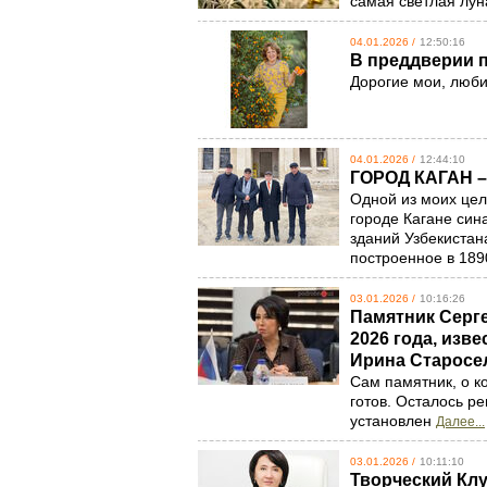
самая светлая лун
04.01.2026 /
12:50:16
В преддверии 
Дорогие мои, люб
04.01.2026 /
12:44:10
ГОРОД КАГАН 
Одной из моих це
городе Кагане син
зданий Узбекистан
построенное в 189
03.01.2026 /
10:16:26
Памятник Серг
2026 года, изв
Ирина Старосе
Сам памятник, о к
готов. Осталось ре
установлен
Далее...
03.01.2026 /
10:11:10
Творческий Клу