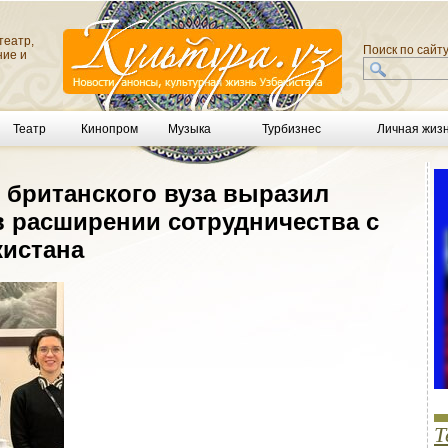
театр,
Поиск по сайт
ние и
Театр
Кинопром
Музыка
Турбизнес
Личная жиз
 британского вуза выразил
в расширении сотрудничества с
кистана
Т