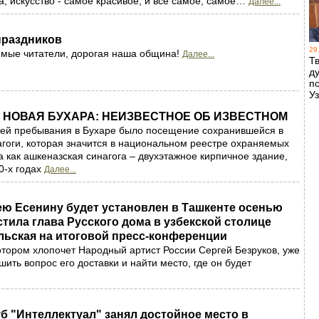
а, искусство - самое красивое, и все самое, самое…
Далее...
праздников
29
имые читатели, дорогая наша община!
Далее...
Т
д
п
У
– НОВАЯ БУХАРА: НЕИЗВЕСТНОЕ ОБ ИЗВЕСТНОМ
лей пребывания в Бухаре было посещение сохранившейся в
агоги, которая значится в национальном реестре охраняемых
а как ашкеназская синагога – двухэтажное кирпичное здание,
0-х годах
Далее...
ею Есенину будет установлен в Ташкенте осенью
естила глава Русского дома в узбекской столице
льская на итоговой пресс-конференции
отором хлопочет Народный артист России Сергей Безруков, уже
шить вопрос его доставки и найти место, где он будет
б "Интеллектуал" занял достойное место в