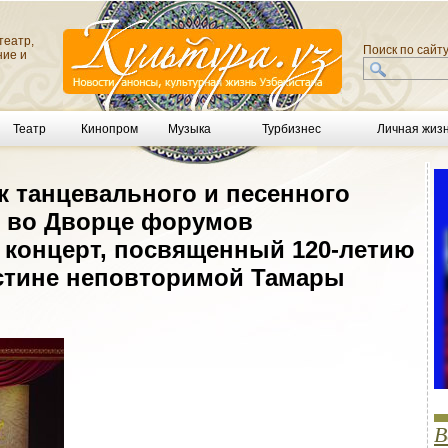
театр,
Поиск по сайт
ние и
Театр
Кинопром
Музыка
Турбизнес
Личная жиз
к танцевального и песенного
е, во Дворце форумов
л концерт, посвященный 120-летию
стине неповторимой Тамары
В