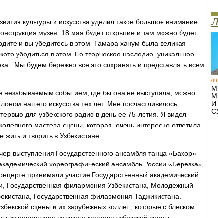
Л
азвития культуры и искусства уделил такое большое внимание
конструкция музея. 18 мая будет открытие и там можно будет
одите и вы убедитесь в этом. Тамара ханум была великая
жете убедиться в этом. Ее творческое наследие уникальное
ка . Мы будем бережно все это сохранять и представлять всем
09
М
е незабываемым событием, где бы она не выступала, можно
М
алоном нашего искусства тех лет. Мне посчастливилось
И
С
тервью для узбекского радио в день ее 75-летия. Я видел
колепного мастера сцены, которая очень интересно ответила
е жить и творить в Узбекистане.
чер выступления Государственного ансамбля танца «Бахор»
 академический хореографический ансамбль России «Березка»,
концерте принимали участие Государственный академический
ои, Государственная филармония Узбекистана, Молодежный
бекистана, Государственная филармония Таджикистана.
узбекской сцены и их зарубежных коллег , которые с блеском
 из репертуара великого мастера узбекской сцены.