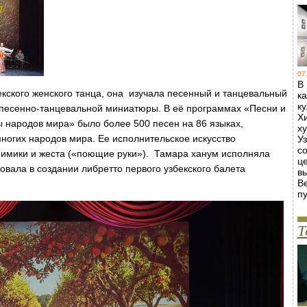
07
В
кского женского танца, она изучала песенный и танцевальный
к
к
 песенно-танцевальной миниатюры. В её программах «Песни и
Х
 народов мира» было более 500 песен на 86 языках,
х
ногих народов мира. Ее исполнительское искусство
У
с
мимики и жеста («поющие руки»). Тамара ханум исполняла
ц
вовала в создании либретто первого узбекского балета
в
В
пу
Т