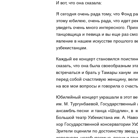
И вот, что она сказала:
Я сегодня очень рада тому, что Фонд р
этому юбилею, очень рада, что идет ре
увидеть очень много интересного. Прих
танцовщица и певица и вы еще раз смо
явление в нашем искусстве прошлого ве
узбекистанцам.
Каждый ее концерт становился поистин
сказать, что она была своеобразным эт
встречаться и брать у Тамары ханум ин
перед собой счастливую женщину, вели
на все мои вопросы и говорила о счасть
Юбилейный концерт украшали в этот ве
им. М. Тургунбаевой, Государственный
ансамбль песни и танца «Шодлик», в 
Большой театр Узбекистана им. А. Нав
хор Государственной консерватории Уз
Зрители оценили по достоинству звезд 
исполняли незабываемые песни и танцы