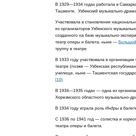
В 1929—1934 годах работала в Самарка
Ташкенте, Узбекский музыкально-драма
Участвовала в становлении национальн
из организаторов Узбекского музыкальн
созданного на базе музыкально-экспер
театр оперы и балета, ныне —
Большой
труппу в театре.
В 1933 году участвовала в организаци
театре (позже — Узбекская республика
училище, ныне — Ташкентская государ
[10]
.
В 1934—1935 годах — одна из организа
Хорезмского областного музыкально-др
В 1934 году играла роль
Индры
в балет
С 1936 по 1941 год — солистка и хорео
театра оперы и балета.