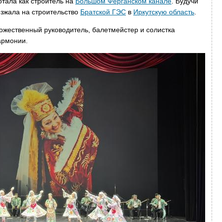
отала как строитель на
Большом Ферганском канале
. Будучи
зжала на строительство
Братской ГЭС
в
Иркутскую область
.
ожественный руководитель, балетмейстер и солистка
армонии.