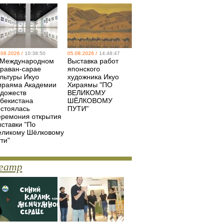
.08.2026 /
10:38:50
05.08.2026 /
14:48:47
 Международном
Выставка работ
араван-сарае
японского
ультуры Икуо
художника Икуо
ираяма Академии
Хираямы "ПО
удожеств
ВЕЛИКОМУ
збекистана
ШЁЛКОВОМУ
остоялась
ПУТИ"
еремония открытия
ыставки "По
еликому Шёлковому
ти"
еатр