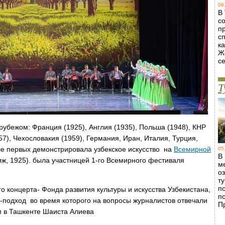
08
В
с
п
с
ка
Ж
с
Т
рубежом: Франция (1925), Англия (1935), Польша (1948), КНР
57), Чехословакия (1959), Германия, Иран, Италия, Турция,
сле первых демонстрировала узбекское искусство на
Всемирной
05
В
ж, 1925). была участницей 1-го Всемирного фестиваля
м
о
т
п
 концерта- Фонда развития культуры и искусства Узбекистана,
п
-подход во время которого на вопросы журналистов отвечали
П
м в Ташкенте Шаиста Алиева