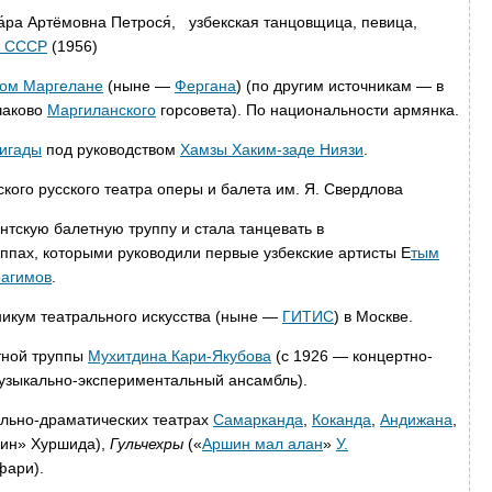
́ра Артёмовна Петрося́, узбекская танцовщица, певица,
а СССР
(1956)
ом Маргелане
(ныне —
Фергана
) (по другим источникам — в
чаково
Маргиланского
горсовета). По национальности армянка.
ригады
под руководством
Хамзы Хаким-заде Ниязи
.
кого русского театра оперы и балета им. Я. Свердлова
ентскую балетную труппу и стала танцевать в
пах, которыми руководили первые узбекские артисты Е
тым
рагимов
.
никум театрального искусства (ныне —
ГИТИС
) в Москве.
тной труппы
Мухитдина Кари-Якубова
(с 1926 — концертно-
узыкально-экспериментальный ансамбль).
ально-драматических театрах
Самарканда
,
Коканда
,
Андижана
,
ин» Хуршида),
Гульчехры
(«
Аршин мал алан
»
У.
фари).