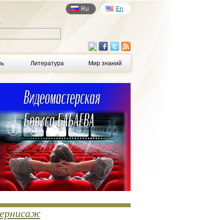
Ru
En
у
нь
Литература
Мир знаний
ернисаж