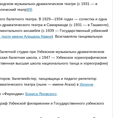
ндском музыкально-драматическом театре (с 1931 — в
тический театр)
[9]
.
ого балетного театра. В 1929—1934 годах — солистка и одна
о-драматического театра в Самарканде (с 1931 — в Ташкенте),
иментального ансамбля (с 1939 — Государственный узбекский
 театр имени Алишера Навои
). Возглавляла танцевальную
и балетной студии при Узбекском музыкально-драматическом
нская балетная школа, с 1947 — Узбекское хореографическое
ственная высшая школа национального танца и хореографии)
торов, балетмейстер, танцовщица и педагог-репетитор
аматического театра (ныне — имени Агахи) в
Ургенче
.
е «Ференджи»
Бориса Яновского
.
граф Узбекской филармонии и Государственного узбекского