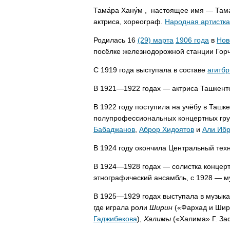
Тама́ра Хану́м , настоящее имя — Тама
актриса, хореограф.
Народная артистк
Родилась 16
(29) марта
1906 года
в
Нов
посёлке железнодорожной станции Гор
С 1919 года выступала в составе
агитб
В 1921—1922 годах — актриса Ташкентс
В 1922 году поступила на учёбу в Ташк
полупрофессиональных концертных груп
Бабаджанов
,
Аброр Хидоятов
и
Али Иб
В 1924 году окончила Центральный тех
В 1924—1928 годах — солистка концер
этнографический ансамбль, с 1928 — м
В 1925—1929 годах выступала в музык
где играла роли
Ширин
(«Фархад и Шир
Гаджибекова
),
Халимы
(«Халима» Г. За