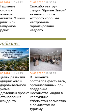
.08.2026 /
10:48:12
01.08.2026 /
18:35:29
 Ташкенте
Спасибо театру-
остоится
студии "Другие Звери"
ремьера
за вечер, после
пектакля "Синий
которого хорошее
рлик, или
настроение
емчужное
гарантировано
ердце"
надолго
урбизнес
.08.2026 /
14:41:25
04.08.2026 /
10:31:05
 целях развития
В Ташкенте
едицинского и
состоялся фестиваль,
здоровительного
организованный при
уризма
поддержке
одготовлен проект
Посольства Индии в
остановления
Республике
резидента
Узбекистан совместно
с Комитетом по
туризму