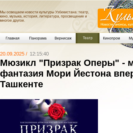
Мы освещаем новости культуры Узбекистана: театр,
кино, музыка, история, литература, просвещение и
многое другое.
Театр
Главная
Панорама
Вернисаж
Кинопром
Му
20.09.2025 /
12:15:40
Мюзикл "Призрак Оперы" - 
фантазия Мори Йестона впе
Ташкенте