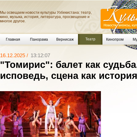
Мы освещаем новости культуры Узбекистана: театр,
кино, музыка, история, литература, просвещение и
многое другое.
Театр
Главная
Панорама
Вернисаж
Кинопром
Му
16.12.2025 /
13:12:07
"Томирис": балет как судьба
исповедь, сцена как истори