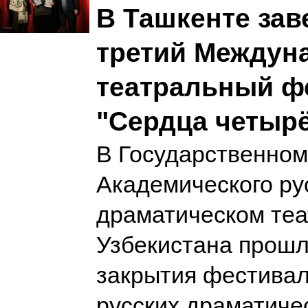
В Ташкенте за
третий Междун
театральный ф
"Сердца четыр
В Государственном
Академического ру
драматическом теа
Узбекистана прош
закрытия фестивал
русских драматиче