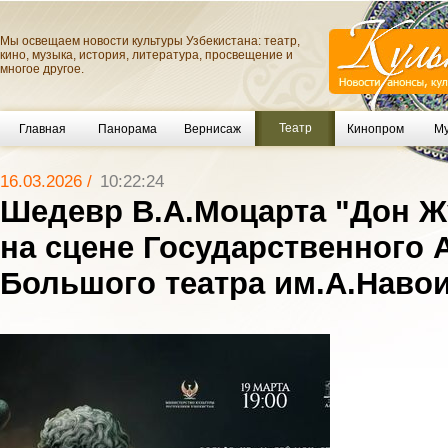
Мы освещаем новости культуры Узбекистана: театр,
кино, музыка, история, литература, просвещение и
многое другое.
Театр
Главная
Панорама
Вернисаж
Кинопром
Му
16.03.2026 /
10:22:24
Шедевр В.А.Моцарта "Дон Ж
на сцене Государственного 
Большого театра им.А.Наво