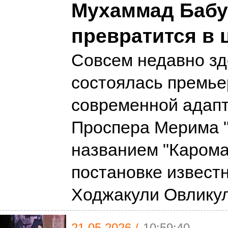
Мухаммад Бабу
превратится в 
Совсем недавно зд
состоялась премье
современной адап
Проспера Мерима "
названием "Карома
постановке извест
Ходжакули Овлику
21.05.2026 /
10:59:40