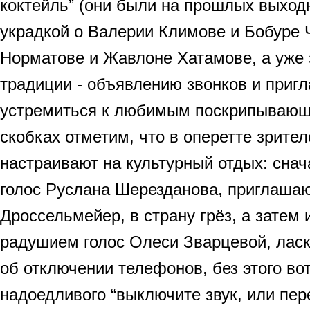
коктейль” (они были на прошлых выходн
украдкой о Валерии Климове и Бобуре 
Норматове и Жавлоне Хатамове, а уже 
традиции - объявлению звонков и приг
устремиться к любимым поскрипываю
скобках отметим, что в оперетте зрите
настраивают на культурный отдых: снач
голос Руслана Шерезданова, приглаша
Дроссельмейер, в страну грёз, а затем 
радушием голос Олеси Зварцевой, ла
об отключении телефонов, без этого во
надоедливого “выключите звук, или пер