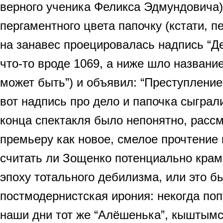
верного ученика Феликса Эдмундовича)
пергаментного цвета папочку (кстати, 
на занавес проецировалась надпись “
что-то вроде 1069, а ниже шло названи
может быть”) и объявил: “Преступление
вот надпись про дело и папочка сыграл
конца спектакля было непонятно, расс
премьеру как новое, смелое прочтение
считать ли Зощенко потенциально кра
эпоху тотального дебилизма, или это б
постмодернистская ирония: некогда поп
наши дни тот же “Алёшенька”, кыштымс