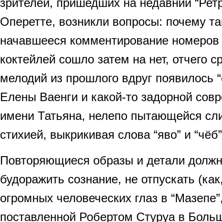
зрителей, пришедших на недавний “Ретр
Оперетте, возникли вопросы: почему та
начавшееся комментирование номеров 
коктейлей сошло затем на нет, отчего 
мелодий из прошлого вдруг появилось “
Елены Ваенги и какой-то задорной сов
имени Татьяна, нелепо пытающейся сли
стихией, выкрикивая слова “яво” и “чёб”.
Повторяющиеся образы и детали должн
будоражить сознание, не отпускать (как
огромных человеческих глаз в “Мазепе”,
поставленной Робертом Стуруа в Больш