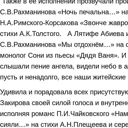
Также в её исполнении прозвучали про
С.В.Рахманинова «Ночь печальна…» на 
Н.А.Римского-Корсакова «Звонче жавр
стихи А.К.Толстого. А Лятифе Абиева 
С.В.Рахманинова «Мы отдохнём…» на с
монолог Сони из пьесы «Дядя Ваня». И
слышали пение ангела, видели небо в 
пусть и ненадолго, все наши житейские
Удивила и порадовала всех присутств
Закирова своей силой голоса и внутрен
исполняя романс П.И.Чайковского «Нам
сияли…» на стихи А.Н.Плещеева и сере