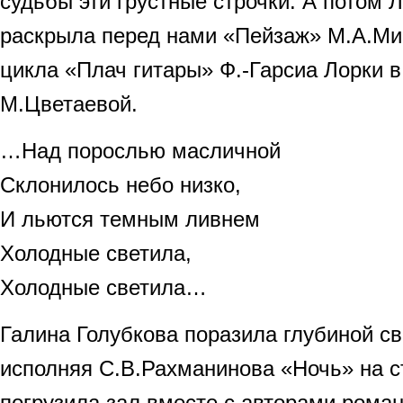
судьбы эти грустные строчки. А потом 
раскрыла перед нами «Пейзаж» М.А.Мин
цикла «Плач гитары» Ф.-Гарсиа Лорки 
М.Цветаевой.
…Над порослью масличной
Склонилось небо низко,
И льются темным ливнем
Холодные светила,
Холодные светила…
Галина Голубкова поразила глубиной св
исполняя С.В.Рахманинова «Ночь» на ст
погрузила зал вместе с авторами роман