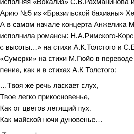
исполняя «Вокализ» С.В.Рахманинова 
Арию №5 из «Бразильской бахианы» Хе
А в самом начале концерта Анжелика 
исполнила романсы: Н.А.Римского-Корс
с высоты…» на стихи А.К.Толстого и С
«Сумерки» на стихи М.Гюйо в переводе
пение, как и в стихах А.К Толстого:
…Твоя же речь ласкает слух,
Твое легко прикосновенье,
Как от цветов летящий пух,
Как майской ночи дуновенье…