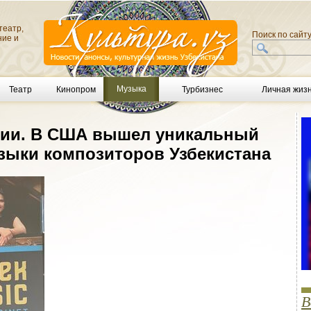
театр,
Поиск по сайт
ние и
Музыка
Театр
Кинопром
Турбизнес
Личная жиз
ации. В США вышел уникальный
зыки композиторов Узбекистана
В