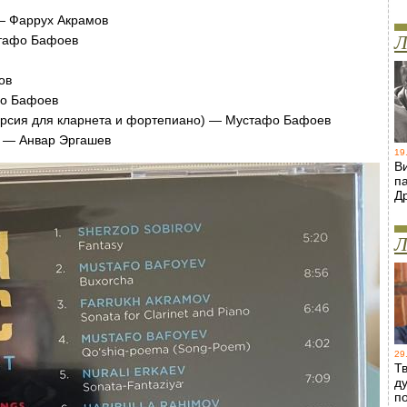
 — Фаррух Акрамов
Л
стафо Бафоев
ов
афо Бафоев
версия для кларнета и фортепиано) — Мустафо Бафоев
)» — Анвар Эргашев
19
В
п
Д
Л
29
Т
д
п