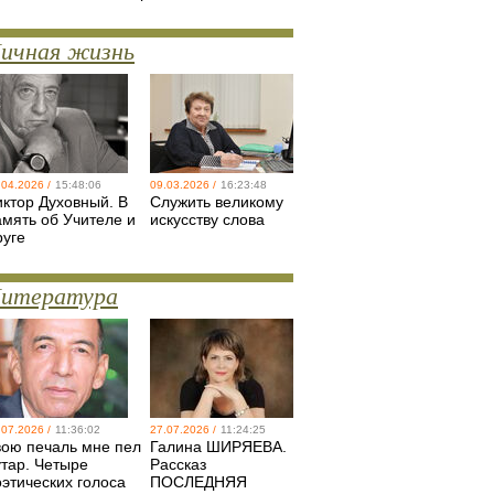
ичная жизнь
.04.2026 /
15:48:06
09.03.2026 /
16:23:48
иктор Духовный. В
Служить великому
амять об Учителе и
искусству слова
руге
итература
.07.2026 /
11:36:02
27.07.2026 /
11:24:25
вою печаль мне пел
Галина ШИРЯЕВА.
утар. Четыре
Рассказ
оэтических голоса
ПОСЛЕДНЯЯ