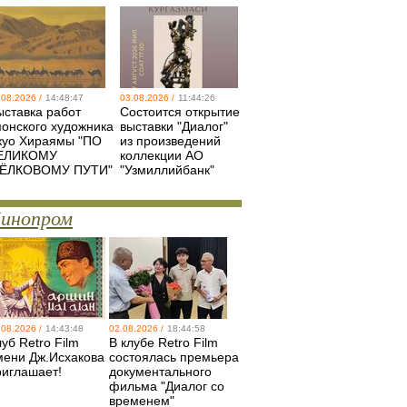
.08.2026 /
14:48:47
03.08.2026 /
11:44:26
ыставка работ
Состоится открытие
понского художника
выставки "Диалог"
куо Хираямы "ПО
из произведений
ЕЛИКОМУ
коллекции АО
ЁЛКОВОМУ ПУТИ"
"Узмиллийбанк"
инопром
.08.2026 /
14:43:48
02.08.2026 /
18:44:58
уб Retro Film
В клубе Retro Film
мени Дж.Исхакова
состоялась премьера
риглашает!
документального
фильма "Диалог со
временем"