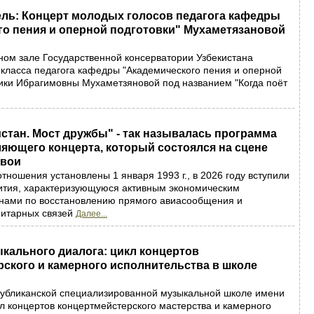
ель: Концерт молодых голосов педагога кафедры
го пения и оперной подготовки" Мухаметязановой
ном зале Государственной консерватории Узбекистана
 класса педагога кафедры "Академического пения и оперной
ики Ибрагимовны Мухаметзяновой под названием "Когда поёт
истан. Мост дружбы" - так называлась программа
яющего концерта, который состоялся на сцене
авои
тношения установлены 1 января 1993 г., в 2026 году вступили
вития, характеризующуюся активным экономическим
анами по восстановлению прямого авиасообщения и
итарных связей
Далее...
кального диалога: цикл концертов
ского и камерного исполнительства в школе
убликанской специализированной музыкальной школе имени
кл концертов концертмейстерского мастерства и камерного