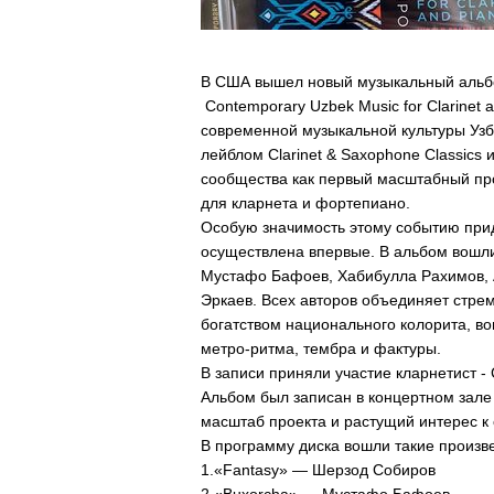
В США вышел новый музыкальный альбо
Contemporary Uzbek Music for Clarinet 
современной музыкальной культуры Узб
лейблом Clarinet & Saxophone Classics
сообщества как первый масштабный пр
для кларнета и фортепиано.
Особую значимость этому событию прид
осуществлена впервые. В альбом вошли
Мустафо Бафоев, Хабибулла Рахимов, 
Эркаев. Всех авторов объединяет стр
богатством национального колорита, в
метро-ритма, тембра и фактуры.
В записи приняли участие кларнетист 
Альбом был записан в концертном зале
масштаб проекта и растущий интерес к
В программу диска вошли такие произве
1.«Fantasy» — Шерзод Собиров