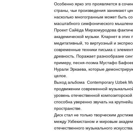
Особенно ярко это проявляется в соч
страны, чьи произведения занимают це
насколько многогранным может быть сов
масштабного симфонического мышлени
Проект Сайёда Мирзомуродова фактиче
академической музыки. Кларнет в этих 
медитативный, то виртуозный и экспре
современные техники письма с элемент
древность. Поражает разнообразие синт
примеру, песня-поэма Мустафо Бафоев
Нурали Эркаева, которые демонстрирую
целое.
Выход альбома
Contemporary Uzbek Musi
продвижении современной музыкальной 
уровень отечественной композиторской
способна уверенно звучать на крупне
пространстве.
Диск стал не только творческим достиж
между Узбекистаном и мировым академ
отечественного музыкального искусства