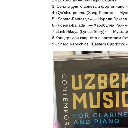
2.«Buxorcha» — Мустафо Бафоев
3. Соната для кларнета и фортепиано
4.«Qo‘shiq-poema (Song-Poem)» — Му
5.«Sonata-Fantaziya» — Нурали Эркаев
6.«Poema-ballada» — Хабибулла Рахим
7.«Lirik Hikoya (Lyrical Story)» — Муст
8.Концерт для кларнета с оркестром (
9.«Sharq Kaprichiosi (Eastern Capriccio