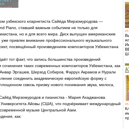
м узбекского кларнетиста Сайёда Мирзомуродова —
and Piano
, ставший важным событием не только для
05
екистана, но и для всего мира. Диск выпущен американским
В
я
 и уже привлек внимание профессионального музыкального
И
оект, посвящённый произведениям композиторов Узбекистана
В
Ш
аёт тот факт, что запись большинства произведений
 сочинения таких современных композиторов Узбекистана, как
К
Анвар Эргашев, Шерзод Собиров, Фаррух Акрамов и Нурали
емление соединить академическую европейскую форму с
оплощенном сквозь призму нового понимания звука, мелоса,
- Сайёд Мирзомуродов и пианистка - Мария Ахаджанова.
 Университета Айовы (США), что подчёркивает международный
05
Кл
 современной музыке Центральной Азии.
и
дения, как:
п