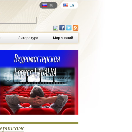
Ru
En
у
нь
Литература
Мир знаний
ернисаж