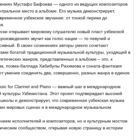
инениях Мустафо Бафоева — одного из ведущих композиторов
нтральное место в альбоме. Его музыка демонстрирует,
ременное узбекское звучание: от тонкой лирики до
я.
ски открывает мировому слушателю новый пласт узбекской
произведениях звучит как голос нации — то певучий и
ссивный. В своих сочинениях авторы умело сочетают
ами богатой традиционной музыкальной культуры, уходящей в
етических жанров, представленных в альбоме – это, к
а, поэма-баллада Хабибулы Рахимова и соната-фантазия
т умение соединять два, совершенно, разных жанра в единое
c for Clarinet and Piano
— важный шаг в международном
культуры Узбекистана. Этот проект подтверждает высокий
 школы и демонстрирует, что современная узбекская музыка
йших мировых сценах и в международном музыкальном
ением исполнителей и композиторов, но и культурным мостом
ическим сообществом, открывая новую страницу в истории
.