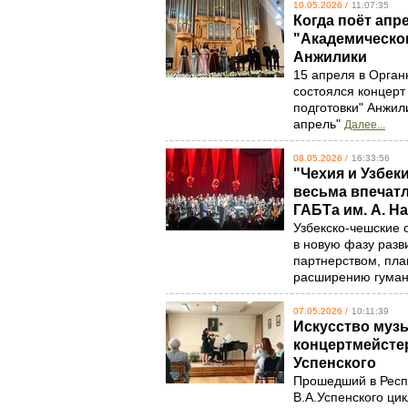
10.05.2026 /
11:07:35
Когда поёт апр
"Академическо
Анжилики
15 апреля в Орган
состоялся концерт
подготовки" Анжил
апрель"
Далее...
08.05.2026 /
16:33:56
"Чехия и Узбек
весьма впечатл
ГАБТа им. А. Н
Узбекско-чешские о
в новую фазу раз
партнерством, пл
расширению гуман
07.05.2026 /
10:11:39
Искусство музы
концертмейстер
Успенского
Прошедший в Респ
В.А.Успенского ци