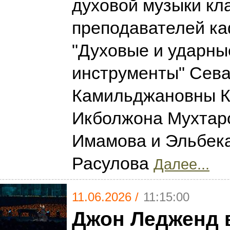
духовой музыки кл
преподавателей к
"Духовые и ударны
инструменты" Сев
Камильджановны К
Икболжона Мухтар
Имамова и Эльбек
Расулова
Далее...
11.06.2026 /
11:15:00
Джон Ледженд 