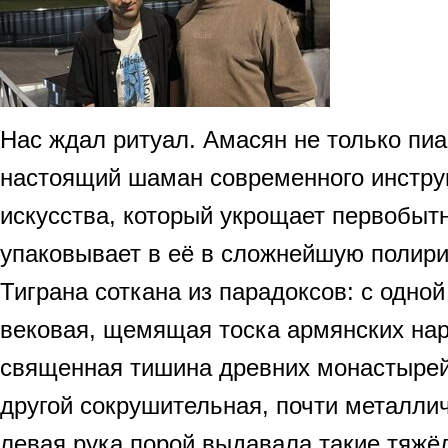
Нас ждал ритуал. Амасян не только пиа
настоящий шаман современного инстру
искусства, который укрощает первобыт
упаковывает в её в сложнейшую полир
Тиграна соткана из парадоксов: с одной
вековая, щемящая тоска армянских на
священная тишина древних монастырей 
другой сокрушительная, почти металли
левая рука порой выдавала такие тяж