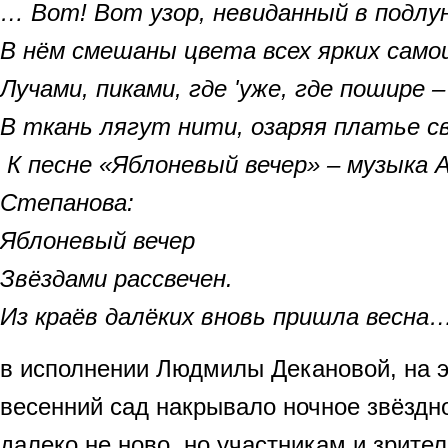
… Вот! Вот узор, невиданный в подлу
В нём смешаны цвета всех ярких само
Лучами, пиками, где 'уже, где пошире –
В ткань лягут нити, озаряя платье 
К песне «Яблоневый вечер» – музыка А
Степанова:
Яблоневый вечер
Звёздами расcвечен.
Из краёв далёких вновь пришла весна
в исполнении Людмилы Декановой, на 
весенний сад накрывало ночное звёздно
далеко не ново, но участникам и зрите