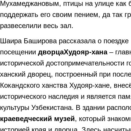
Мухамеджановым, птицы на улице как 
поддержать его своим пением, да так гр
развеселили весь зал.
Шаира Баширова рассказала о поездке 
посещении
дворца
Худояр-хана
– глав
исторической достопримечательности 
ханский дворец, построенный при посл
Кокандского ханства Худояр-хане, внес
исторического наследия и является пам
культуры Узбекистана. В здании распо
краеведческий музей
, который знаком
историей края и дворца. Здесь насчиты