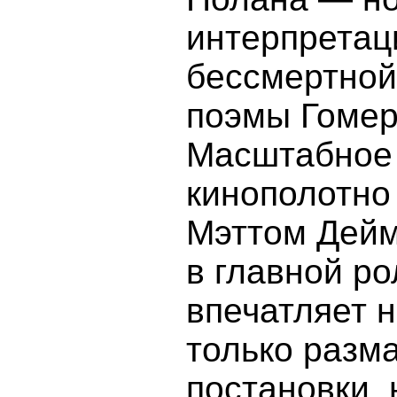
интерпретац
бессмертной
поэмы Гомер
Масштабное
кинополотно
Мэттом Дей
в главной ро
впечатляет 
только разм
постановки, 