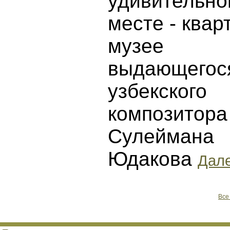
удивительн
месте - квар
музее
выдающегос
узбекского
композитора
Сулеймана
Юдакова
Дале
Все