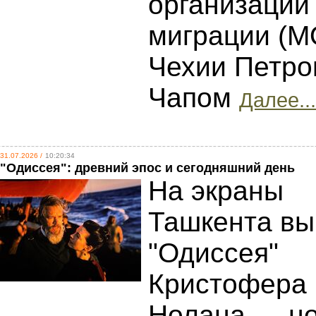
организации
миграции (М
Чехии Петр
Чапом
Далее...
31.07.2026 /
10:20:34
"Одиссея": древний эпос и сегодняшний день
На экраны
Ташкента в
"Одиссея"
Кристофера
Нолана — н