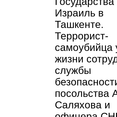
Государства
Израиль в
Ташкенте.
Террорист-
самоубийца 
жизни сотру
службы
безопасност
посольства 
Саляхова и
офицера СН