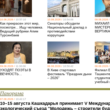
10.08.2026 /
10:57:10
10.08.2026 /
10:54:06
09.08.2026 /
Как прекрасен этот мир,
Сенаторы обсудили
МИХАИЛ 
посмотри... Ищу человека.
Национальный доклад о
МИСТЕР
Ведущий рубрики Алим
противодействии
ВЕРТИКА
Турсинбаев
коррупции
09.08.2026 /
11:30:06
08.08.2026 /
10:50:42
08.08.2026 /
УХОДЯТ ПОЭТЫ В
В Хиве стартовал
Филиал Б
ВЕЧНОСТЬ…
фестиваль "Праздник дыни
Ташкенте
– 2026"
студенто
учебный 
Панорама
07.08.2026 /
10:42:17
10–15 августа Кашкадарья принимает V Междун
экологический съезд "Молодежь – строители буд