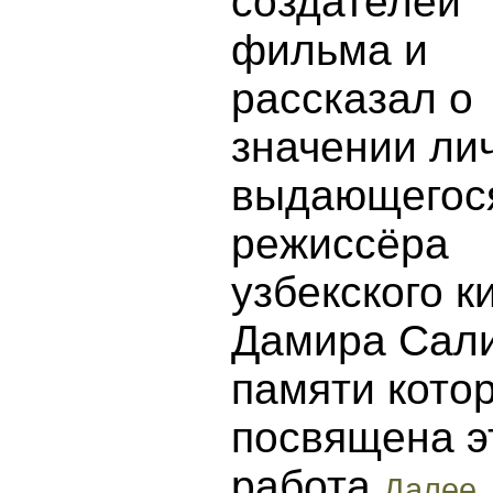
создателей
фильма и
рассказал о
значении ли
выдающегос
режиссёра
узбекского к
Дамира Сал
памяти кото
посвящена э
работа
Далее..