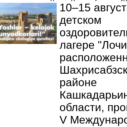
10–15 август
детском
оздоровител
лагере "Лочи
расположенн
Шахрисабзс
районе
Кашкадарьи
области, пр
V Междунар