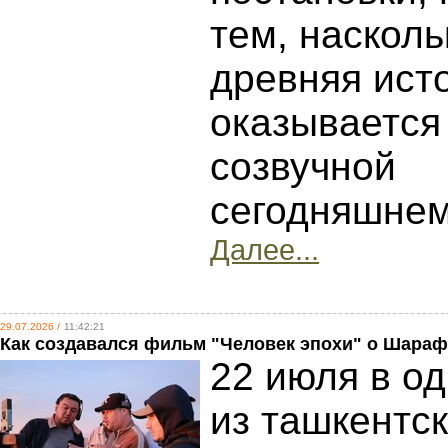
тем, насколь
древняя ист
оказывается
созвучной
сегодняшне
Далее...
29.07.2026 /
11:42:21
Как создавался фильм "Человек эпохи" о Шара
22 июля в о
из ташкентс