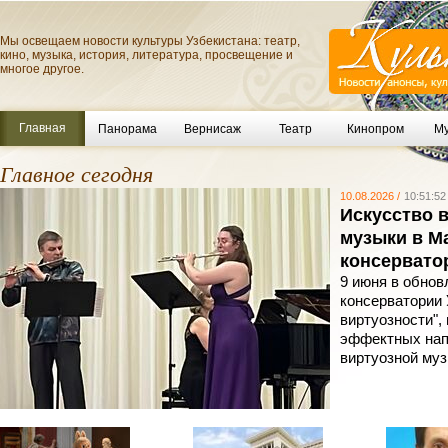
Мы освещаем новости культуры Узбекистана: театр,
кино, музыка, история, литература, просвещение и
многое другое.
Главная
Панорама
Вернисаж
Театр
Кинопром
Му
Главное сегодня
10.08.2026 /
10:51:52
Искусство 
музыки в М
консервато
9 июня в обно
консерватории 
виртуозности",
эффектных нап
виртуозной му