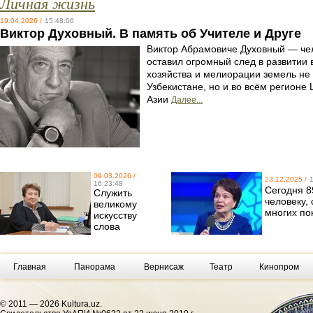
Личная жизнь
19.04.2026 /
15:48:06
Виктор Духовный. В память об Учителе и Друге
Виктор Абрамовиче Духовный — чел
оставил огромный след в развитии 
хозяйства и мелиорации земель не 
Узбекистане, но и во всём регионе
Азии
Далее...
09.03.2026 /
23.12.2025 /
16:23:48
Сегодня 8
Служить
человеку,
великому
многих по
искусству
слова
Главная
Панорама
Вернисаж
Театр
Кинопром
© 2011 — 2026 Kultura.uz.