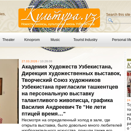
ies,
Search this site
Theater
Kinoprom
Music
Tourist Industry
Personal lif
27.03.2026 /
10:28:08
K
Академия Художеств Узбекистана,
Дирекция художественных выставок,
Творческий Союз художников
Узбекистана пригласили ташкентцев
на персональную выставку
талантливого живописца, графика
24
Т
Василия Андреевич Те "Не лети
то
птицей время…"
н
П
Несмотря на определенный холод в зале, где
р
открыта выставка, было довольно много любителей
о 
изобразительного искусства, пришли также его