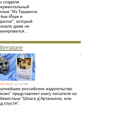
ы создали
окументальный
ильм "Из Ташкента
 Нью-Йорк и
братно", который
начале даже не
ланировался…
iterature
/
.06.2019 /
17:12:04
рупнейшее российское издательство
ксмо" представляет книгу писателя из
збекистана "Шпага д'Артаньяна, или
д спустя".