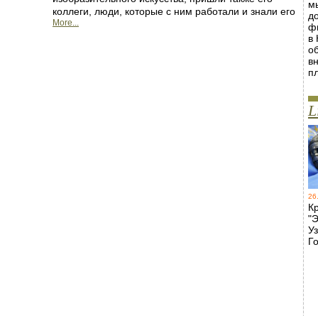
м
коллеги, люди, которые с ним работали и знали его
д
More...
ф
в
о
в
п
L
26
К
"Э
У
Го