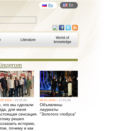
Ru
En
World of
e
Literature
knowledge
inoprom
.05.2024 /
15:25:46
06.01.2020 /
17:01:48
о, что мы сделали
Объявлены
гда, для меня
лауреаты
астоящая сенсация.
"Золотого глобуса"
отому решил
ассказать историю,
том, почему и как