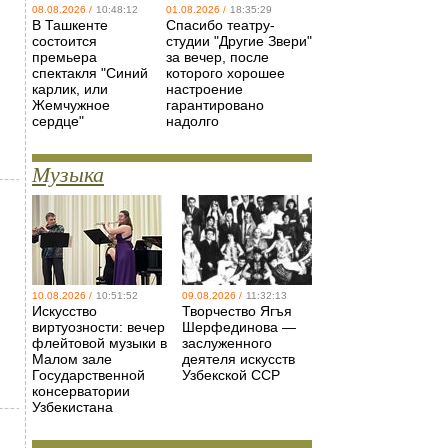
08.08.2026 /
10:48:12
01.08.2026 /
18:35:29
В Ташкенте
Спасибо театру-
состоится
студии "Другие Звери"
премьера
за вечер, после
спектакля "Синий
которого хорошее
карлик, или
настроение
Жемчужное
гарантировано
сердце"
надолго
Музыка
10.08.2026 /
10:51:52
09.08.2026 /
11:32:13
Искусство
Творчество Ягъя
виртуозности: вечер
Шерфединова —
флейтовой музыки в
заслуженного
Малом зале
деятеля искусств
Государственной
Узбекской ССР
консерватории
Узбекистана