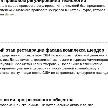
 в правовом регулировании технологий
на в сфере правового регулирования технологий был представлен
опейско-Азиатского правового конгресса в Екатеринбурге, которая
юня
Далее...
ый этап реставрации фасада комплекса Шердор
осударственного секретаря США по вопросам публичной дипломати
 глава Департамента креативной экономики и туризма Администра
спублики Узбекистан Гаянэ Умерова и Посол США в Узбекистане
к приняли участие в церемонии, посвященной крупнейшему в
истана гранту Фонда посла США по сохранению культурного наслед
азвития прогрессивного общества
современной экономики – нематериальные активы: то, что