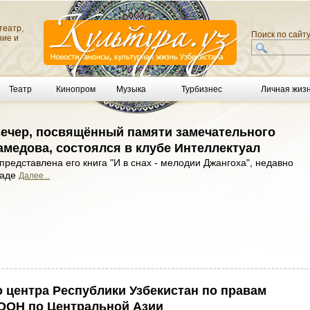
театр,
Поиск по сайт
ние и
Театр
Кинопром
Музыка
Турбизнес
Личная жиз
ечер, посвящённый памяти замечательного
амедова, состоялся в клубе Интеллектуал
представлена его книга "И в снах - мелодии Джангоха", недавно
наде
Далее...
 центра Республики Узбекистан по правам
 ООН по Центральной Азии