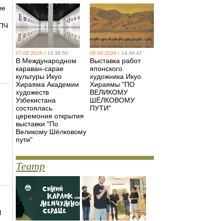
ре
ЦПЧ
07.08.2026 /
10:38:50
05.08.2026 /
14:48:47
В Международном
Выставка работ
караван-сарае
японского
культуры Икуо
художника Икуо
Хираяма Академии
Хираямы "ПО
художеств
ВЕЛИКОМУ
Узбекистана
ШЁЛКОВОМУ
состоялась
ПУТИ"
церемония открытия
выставки "По
Великому Шёлковому
пути"
Театр
я