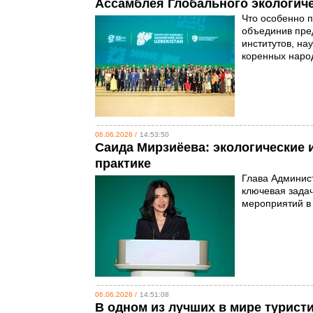
Ассамблея Глобального экологиче
Что особенно 
объединив пре
институтов, на
коренных наро
06.06.2026 /
14:53:50
Саида Мирзиёева: экологические
практике
Глава Админис
ключевая задач
мероприятий в
06.06.2026 /
14:51:08
В одном из лучших в мире турист