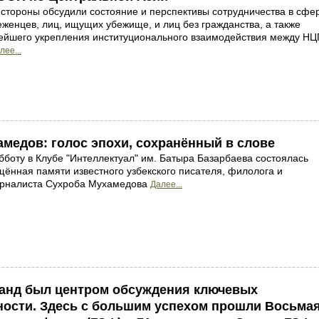
 стороны обсудили состояние и перспективы сотрудничества в сфе
женцев, лиц, ищущих убежище, и лиц без гражданства, а также
ейшего укрепления институционального взаимодействия между Н
лее...
медов: голос эпохи, сохранённый в слове
боту в Клубе "Интеллектуал" им. Батыра Базарбаева состоялась
щённая памяти известного узбекского писателя, филолога и
урналиста Сухроба Мухамедова
Далее...
канд был центром обсуждения ключевых
ности. Здесь с большим успехом прошли Восьма