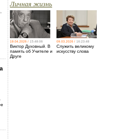
Личная жизнь
,
19.04.2026 /
15:48:06
09.03.2026 /
16:23:48
Виктор Духовный. В
Служить великому
память об Учителе и
искусству слова
Друге
а
ь
ее