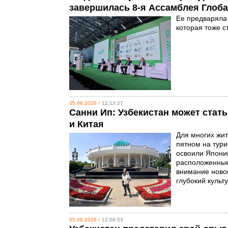
завершилась 8-я Ассамблея Глоб
Ее предваряла 
которая тоже 
05.06.2026 /
12:13:27
Санни Ип: Узбекистан может стат
и Китая
Для многих жи
пятном на тури
освоили Япони
расположенные 
внимание ново
глубокий куль
05.06.2026 /
12:09:53