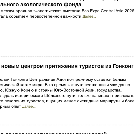
ального экологического фонда
международная экологическая выставка Eco Expo Central Asia 2026
стала событием первостепенной важности
Далее...
ь новым центром притяжения туристов из Гонконг
телей Гонконга Центральная Азия по-прежнему остаётся белым
стической карте мира. В то время как путешественники уже давно
ю, Южную Корею и страны Юго-Восточной Азии, государства,
вдоль исторического Шёлкового пути, только начинают привлекат
го поколения туристов, ищущих менее очевидные маршруты и бол
турный опыт
Далее...