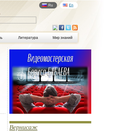
Ru
En
у
нь
Литература
Мир знаний
Вернисаж