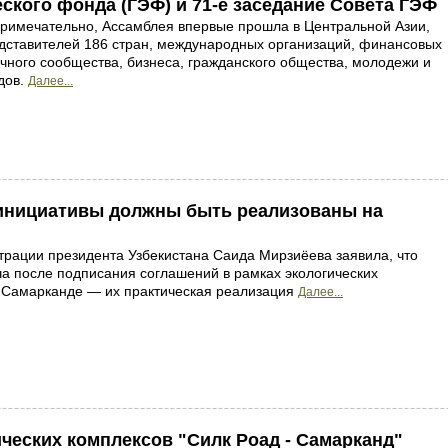
ского фонда (ГЭФ) и 71-е заседание Совета ГЭФ
примечательно, Ассамблея впервые прошла в Центральной Азии,
дставителей 186 стран, международных организаций, финансовых
учного сообщества, бизнеса, гражданского общества, молодежи и
дов.
Далее...
 инициативы должны быть реализованы на
трации президента Узбекистана Саида Мирзиёева заявила, что
а после подписания соглашений в рамках экологических
 Самарканде — их практическая реализация
Далее...
ических комплексов "Силк Роад - Самарканд"