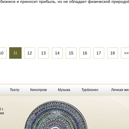
 бизнесе и приносит прибыль, но не обладает физической природо
10
12
13
14
15
16
17
18
>>
11
Театр
Кинопром
Музыка
Турбизнес
Личная жи
 г.
фии