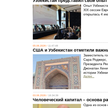
Узбекистан представил свой опыт
Опыт Узбекиста
XIX сессии Евр
открылась 4 и
05.06.2026 /
11:47:48
США и Узбекистан отметили важн
Заместитель г
Сара Роджерс,
Президента Ре
Джонатан Хени
истории Узбек
Далее...
03.06.2026 /
16:34:39
Человеческий капитал – основа р
Одна из основ 