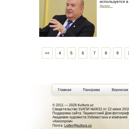
используется в
Далее...
<<
4
5
6
7
8
9
Главная
Панорама
Вернисаж
© 2011 — 2026 Kultura.uz.
Cвидетельство УзАПИ №0632 от 22 июня 2010
Поддержка сайта: Ташкентский Дом фотогра
Академии художеств Узбекистана и компания
«Кинопром»
Почта:
Letter@kultura.uz