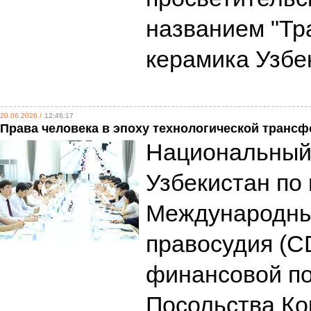
названием "Тр
керамика Узбе
20.06.2026 /
12:46:17
Права человека в эпоху технологической транс
Национальный
Узбекистан по
Международный
правосудия (CD
финансовой п
Посольства Ко