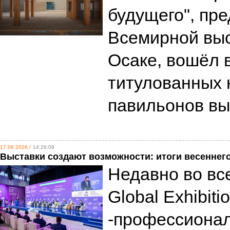
будущего", пр
Всемирной выс
Осаке, вошёл 
титулованных
павильонов в
17.06.2026 /
14:26:09
Выставки создают возможности: итоги весеннего с
Недавно во вс
Global Exhibit
-профессиона