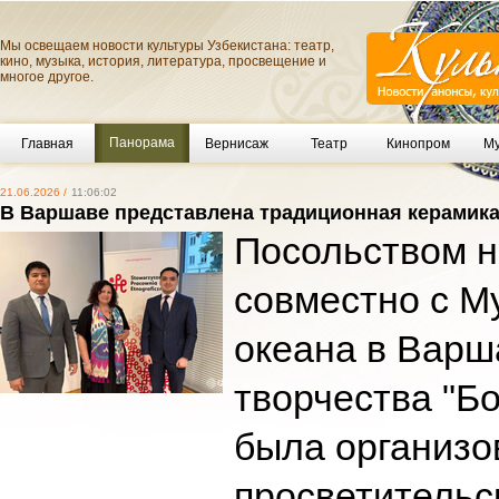
Мы освещаем новости культуры Узбекистана: театр,
кино, музыка, история, литература, просвещение и
многое другое.
Панорама
Главная
Вернисаж
Театр
Кинопром
Му
21.06.2026 /
11:06:02
В Варшаве представлена традиционная керамика
Посольством 
совместно с М
океана в Варш
творчества "Б
была организо
просветительс