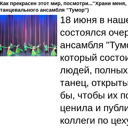
Как прекрасен этот мир, посмотри..."Храни меня,
танцевального ансамбля "Тумор")
18 июня в наш
состоялся оче
ансамбля "Тумо
который состо
людей, полных
танец, открыты
бы, чтобы их п
ценила и публ
коллеги по це