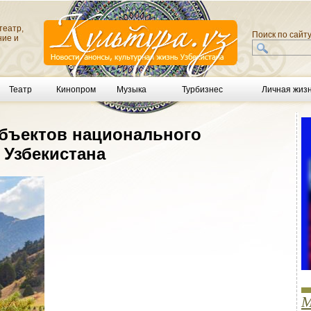
театр,
Поиск по сайт
ние и
Театр
Кинопром
Музыка
Турбизнес
Личная жиз
бъектов национального
 Узбекистана
М