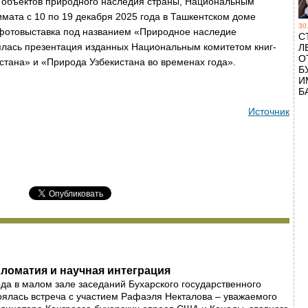
и объектов природного наследия страны, Национальным
мата с 10 по 19 декабря 2025 года в Ташкентском доме
30
фотовыставка под названием
«Природное наследие
С
ялась презентация изданных Национальным комитетом книг-
Л
О
тана» и «Природа Узбекистана во временах года».
Б
И
Б
Источник
ломатия и научная интеграция
ода в малом зале заседаний Бухарского государственного
оялась встреча с участием Рафаэля Некталова – уважаемого