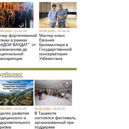
.08.2026 /
14:44:59
04.08.2026 /
10:34:32
ечер фортепианной
Мастер-класс
узыки в рамках
Евгения
САДОИ ВАХДАТ": от
Брокмиллера в
ахманинова до
Государственной
ациональной
консерватории
ранскрипции
Узбекистана
урбизнес
.08.2026 /
14:41:25
04.08.2026 /
10:31:05
 целях развития
В Ташкенте
едицинского и
состоялся фестиваль,
здоровительного
организованный при
уризма
поддержке