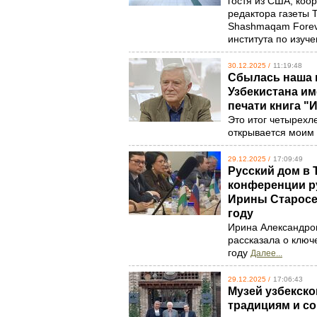
гостя из США, коо
редактора газеты 
Shashmaqam Forev
института по изуч
30.12.2025 /
11:19:48
Сбылась наша 
Узбекистана им
печати книга "
Это итог четырехл
открывается моим 
29.12.2025 /
17:09:49
Русский дом в 
конференции р
Ирины Старосе
году
Ирина Александров
рассказала о ключ
году
Далее...
29.12.2025 /
17:06:43
Музей узбекско
традициям и с