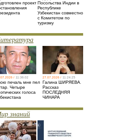
одготовлен проект
Посольства Индии в
остановления
Республике
резидента
Узбекистан совместно
с Комитетом по
туризму
итература
.07.2026 /
11:36:02
27.07.2026 /
11:24:25
вою печаль мне пел
Галина ШИРЯЕВА.
утар. Четыре
Рассказ
оэтических голоса
ПОСЛЕДНЯЯ
збекистана
ЧИНАРА
ир знаний