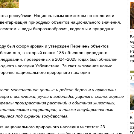
ства республики, Национальным комитетом по экологии и
вентаризация природных объектов национального значения,
косистемы, виды биоразнообразия, водоемы и природные
05
В
м
году был сформирован и утвержден
Перечень объектов
"
Р
збекистана
, в который вошли
185
объектов природного
н
следований, проведенных в 2024–2025 годах был
обновлен
т
одного наследия Узбекистана. За счет включения новых
Перечне национального природного наследия
Т
вает многолетние ценные и редкие деревья и арчовники,
ера и источники, ручьи и водопады, ущелья и скалы, горные
 ареалы произрастания растений и обитания животных,
тологические территории, а также государственные
05
дящиеся под охраной государства.
В
м
ня национального природного наследия числятся: 23
о
т
есных массивов, арчовников, тугайных лесов и природных зон;