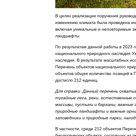
В целях реализации поручения руковод
изменению климата была проведена ин
включая уникальные и неповторимые э
ландшафты.
По результатам данной работы в 2023 
национального природного наследия У
наследия. В результате масштабных ис
Перечень
объектов национального прир
объектов общее количество позиций в 
достигло
212
единиц.
Для справки: Данный перечень охваты
тугайные леса, реки, естественные оз
массивы, пустыни и барханы, важные
природные ландшафты и важные орни
заповедники и природные парки, нахо
В частности, среди 212 объектов Переч
биологических объекта, состоящих из л