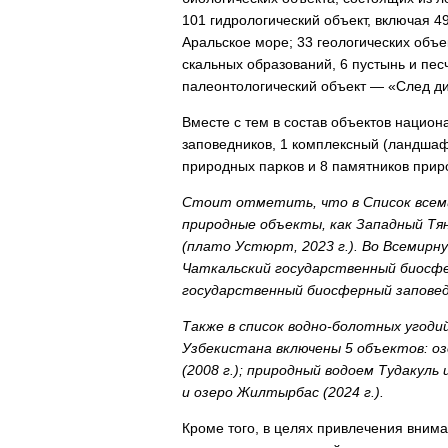
101 гидрологический объект, включая 49
Аральское море; 33 геологических объек
скальных образований, 6 пустынь и пес
палеонтологический объект — «След д
Вместе с тем в состав объектов нацио
заповедников, 1 комплексный (ландшафт
природных парков и 8 памятников прир
Стоит отметить, что в Список всем
природные объекты, как Западный Тян
(плато Устюрт, 2023 г.). Во Всемир
Чаткальский государственный биосфер
государственный биосферный заповедн
Также в список водно-болотных угоди
Узбекистана включены 5 объектов: озе
(2008 г.); природный водоем Тудакуль 
и озеро Жилтырбас (2024 г.).
Кроме того, в целях привлечения вним