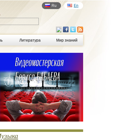
Ru
En
у
нь
Литература
Мир знаний
узыка