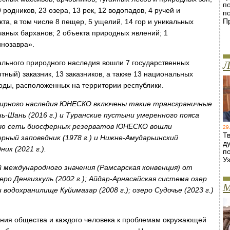
п
 родников, 23 озера, 13 рек, 12 водопадов, 4 ручей и
п
П
та, в том числе 8 пещер, 5 ущелий, 14 гор и уникальных
чаных барханов; 2 объекта природных явлений; 1
инозавра».
нального природного наследия вошли 7 государственных
Л
ный) заказник, 13 заказников, а также 13 национальных
оды, расположенных на территории республики.
ирного наследия ЮНЕСКО включены такие трансграничные
ь-Шань (2016 г.) и Туранские пустыни умеренного пояса
ную сеть биосферных резерватов ЮНЕСКО вошли
29
Т
ный заповедник (1978 г.) и Нижне-Амударьинский
д
ик (2021 г.).
п
У
й международного значения (Рамсарская конвенция) от
ро Денгизкуль (2002 г.); Айдар-Арнасайская система озер
М
и водохранилище Куйимазар (2008 г.); озеро Судочье (2023 г.)
ания общества и каждого человека к проблемам окружающей