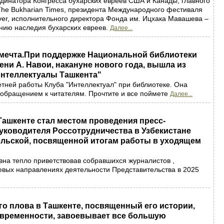
рдинатора Конгресса бухарских евреев США и Канады, главного
The Bukharian Times, президента Международного фестиваля
er, исполнительного директора Фонда им. Ицхака Мавашева –
ению наследия бухарских евреев.
Далее...
мечта.При поддержке Национальной библиотеки
ени А. Навои, накануне нового года, вышла из
Интеллектуалы Ташкента"
етней работы Клуба "Интеллектуал" при библиотеке. Она
обращением к читателям. Прочтите и все поймете
Далее...
Ташкенте стал местом проведения пресс-
уководителя Россотрудничества в Узбекистане
льской, посвященной итогам работы в уходящем
на тепло приветствовав собравшихся журналистов ,
евых направлениях деятельности Представительства в 2025
го плова в Ташкенте, посвященный его истории,
овременности, завоевывает все большую