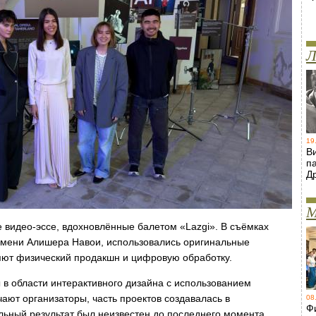
Л
19
В
п
Д
М
 видео-эссе, вдохновлённые балетом «Lazgi». В съёмках
имени Алишера Навои, использовались оригинальные
яют физический продакшн и цифровую обработку.
 в области интерактивного дизайна с использованием
чают организаторы, часть проектов создавалась в
08
Ф
ьный результат был неизвестен до последнего момента.