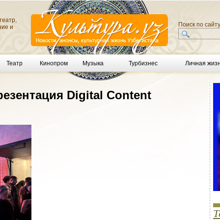
театр,
Поиск по сайт
ние и
Театр
Кинопром
Музыка
Турбизнес
Личная жиз
езентация Digital Content
Т