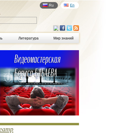
Ru
En
у
нь
Литература
Мир знаний
еатр