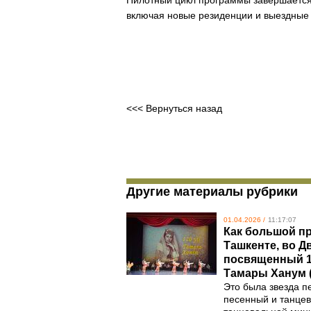
Пилотный цикл программы завершается
включая новые резиденции и выездные 
<<< Вернуться назад
Другие материалы рубрики
01.04.2026 /
11:17:07
Как большой пр
Ташкенте, во Д
посвященный 1
Тамары Ханум (
Это была звезда п
песенный и танцев