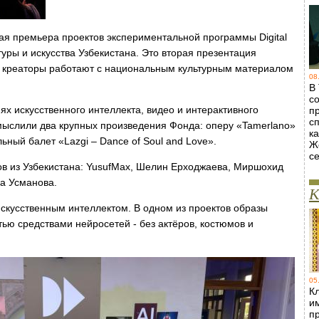
тая премьера проектов экспериментальной программы Digital
туры и искусства Узбекистана. Это вторая презентация
е креаторы работают с национальным культурным материалом
08
В
с
ях искусственного интеллекта, видео и интерактивного
п
с
мыслили два крупных произведения Фонда: оперу «Tamerlano»
ка
ный балет «Lazgi – Dance of Soul and Love».
Ж
с
ров из Узбекистана: YusufMax, Шелин Ерходжаева, Миршохид
а Усманова.
К
скусственным интеллектом. В одном из проектов образы
ью средствами нейросетей - без актёров, костюмов и
05
Кл
и
п