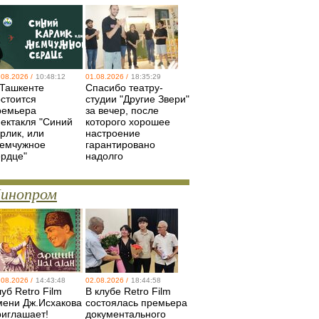
.08.2026 /
10:48:12
01.08.2026 /
18:35:29
 Ташкенте
Спасибо театру-
остоится
студии "Другие Звери"
ремьера
за вечер, после
пектакля "Синий
которого хорошее
рлик, или
настроение
емчужное
гарантировано
ердце"
надолго
инопром
.08.2026 /
14:43:48
02.08.2026 /
18:44:58
уб Retro Film
В клубе Retro Film
мени Дж.Исхакова
состоялась премьера
риглашает!
документального