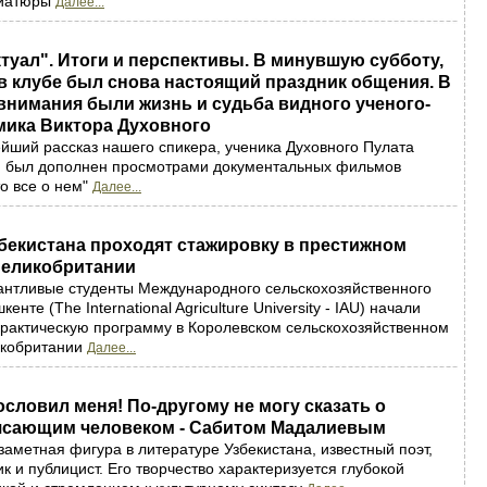
ниатюры
Далее...
туал". Итоги и перспективы. В минувшую субботу,
с в клубе был снова настоящий праздник общения. В
внимания были жизнь и судьба видного ученого-
мика Виктора Духовного
йший рассказ нашего спикера, ученика Духовного Пулата
н был дополнен просмотрами документальных фильмов
то все о нем"
Далее...
бекистана проходят стажировку в престижном
Великобритании
антливые студенты Международного сельскохозяйственного
енте (The International Agriculture University - IAU) начали
рактическую программу в Королевском сельскохозяйственном
икобритании
Далее...
ословил меня! По-другому не могу сказать о
рясающим человеком - Сабитом Мадалиевым
заметная фигура в литературе Узбекистана, известный поэт,
к и публицист. Его творчество характеризуется глубокой