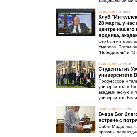
танцевальной ми
01.04.2026 /
11:16:11
Клуб "Интеллек
28 марта, у на
центре нашего 
водника, акаде
Это был интересне
Умарова. Потом о
"Победитель" и "Э
31.03.2026 /
10:35:19
Студенты из Уз
университете 
Профессора и тал
университета в Ташк
академическую и п
университете Вел
30.03.2026 /
13:56:25
Вчера Бог благ
встрече с пот
Сабит Мадалиев - 
прозаик, переводчи