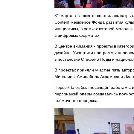
31 марта в Ташкенте состоялась закры
Content Residence Фонда развития куль
инициативы, в рамках которой молоды
в цифровых форматах.
В центре внимания - проекты в категори
дизайна. Участники программы переос
в постановке Стефано Поды и националь
В проектах приняли участие пять авто
Миралиев, Аминабель Акрамова и Лиан
Первый блок был посвящён работам с и
персонажей оперы создавались полност
съёмочного процесса.