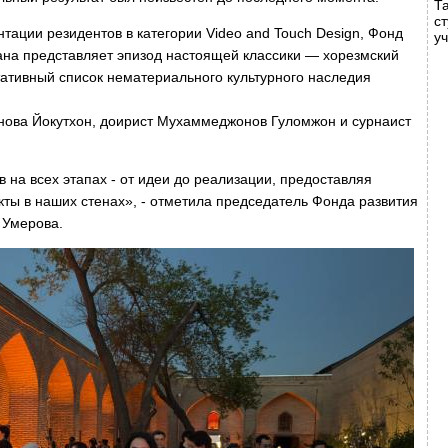
Т
с
нтации резидентов в категории Video and Touch Design, Фонд
у
тана представляет эпизод настоящей классики — хорезмский
тативный список нематериального культурного наследия
нова Йокутхон, доирист Мухаммеджонов Гуломжон и сурнаист
 на всех этапах - от идеи до реализации, предоставляя
кты в наших стенах», - отметила председатель Фонда развития
 Умерова.