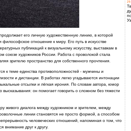
29
Т
д
п
У
 продолжает его личную художественную линию, в которой
 философское отношение к миру. Его путь в искусстве
ературных публикаций к визуальному искусству, выставкам в
ом союзе художников России. Работа с проволокой стала
авляя зрителю пространство для собственного прочтения.
ся к теме единства противоположностей - мужчины и
изости и дистанции. В работах легко угадываются интонации
зыкальные отсылки и лёгкая ирония. По словам автора, юмор
го высказывания: он помогает говорить о сложном без тяжести
ру живого диалога между художником и зрителем, между
проволочные линии становятся не просто формой, а способом
непрерывность человеческих отношений, напоминая о том, что
ся внимание друг к другу.