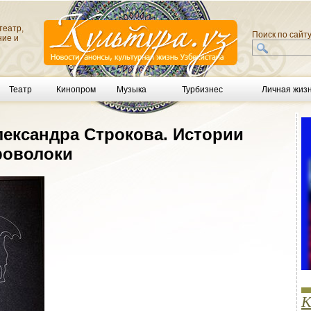
театр,
Поиск по сайт
ние и
Театр
Кинопром
Музыка
Турбизнес
Личная жиз
лександра Строкова. Истории
роволоки
К