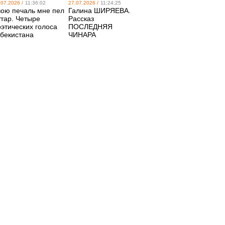
.07.2026 /
11:36:02
27.07.2026 /
11:24:25
вою печаль мне пел
Галина ШИРЯЕВА.
утар. Четыре
Рассказ
оэтических голоса
ПОСЛЕДНЯЯ
збекистана
ЧИНАРА