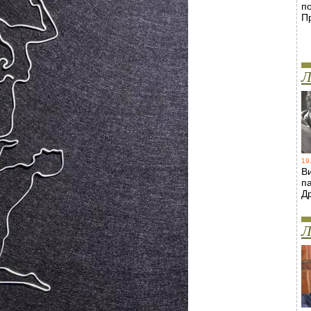
п
П
Л
19
В
п
Д
Л