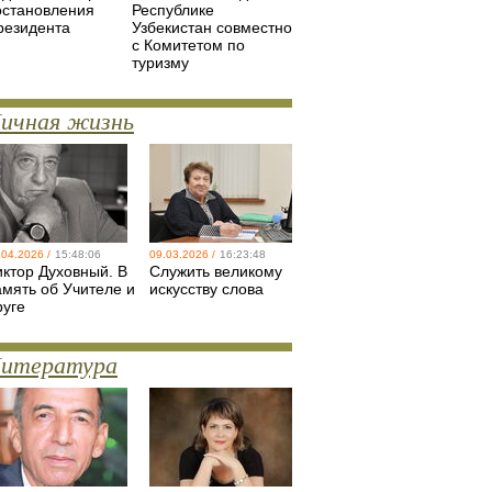
остановления
Республике
резидента
Узбекистан совместно
с Комитетом по
туризму
ичная жизнь
.04.2026 /
15:48:06
09.03.2026 /
16:23:48
иктор Духовный. В
Служить великому
амять об Учителе и
искусству слова
руге
итература