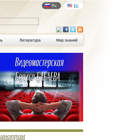
Ru
En
у
нь
Литература
Мир знаний
инопром