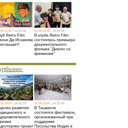
.08.2026 /
14:43:48
02.08.2026 /
18:44:58
уб Retro Film
В клубе Retro Film
мени Дж.Исхакова
состоялась премьера
риглашает!
документального
фильма "Диалог со
временем"
урбизнес
.08.2026 /
14:41:25
04.08.2026 /
10:31:05
 целях развития
В Ташкенте
едицинского и
состоялся фестиваль,
здоровительного
организованный при
уризма
поддержке
одготовлен проект
Посольства Индии в