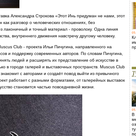
тавка Александра Строкова «Этот Инь придуман не нами, этот
 как разговор о человеческих отношениях, без
ез лаконичный и точный материал - проволоку. Одна линия
05
ства, внутреннего движения навстречу другому человеку.
Кл
и
uscus Club - проекта Ильи Пичугина, направленного на
п
сов и поддержку современных авторов. По словам Пичугина,
инять людей и расширять их представление об искусстве в
ько в городе галерей и выставочных пространств. Muscus Club
Т
 знакомит с авторами и создаёт повод выйти из привычного
роект работает с разными форматами, от галерейных выставок
кусство становится частью повседневной жизни.
05
В
м
о
т
п