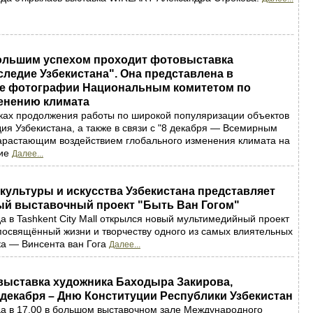
большим успехом проходит фотовыставка
ледие Узбекистана". Она представлена в
е фотографии Национальным комитетом по
менению климата
ках продолжения работы по широкой популяризации объектов
ия Узбекистана, а также в связи с "8 декабря — Всемирным
арастающим воздействием глобального изменения климата на
дие
Далее...
культуры и искусства Узбекистана представляет
й выставочный проект "Быть Ван Гогом"
да в Tashkent City Mall открылся новый мультимедийный проект
 посвящённый жизни и творчеству одного из самых влиятельных
ка — Винсента ван Гога
Далее...
выставка художника Баходыра Закирова,
декабря – Дню Конституции Республики Узбекистан
да в 17.00 в большом выставочном зале Международного