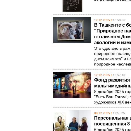
12.12.2025 /
15:53:36
В Ташкенте с 
"Природное нас
столичном Дом
экологии и из
Это сделано в рам
природного наслед
днем климата" и н
природное насле
12.12.2025 /
10:57:16
Фонд развития 
мультимедийны
8 декабря 2025 го
"Быть Ван Гогом",
художников XIX ве
08.12.2025 /
11:50:25
Персональная 
посвященная 8 
6 декабря 2025 го