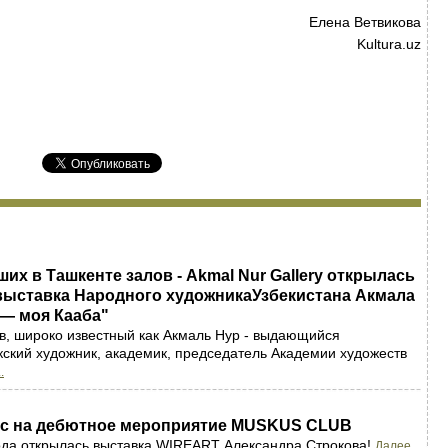
Елена Ветвикова
Kultura.uz
ших в Ташкенте залов - Akmal Nur Gallery открылась
выставка Народного художникаУзбекистана Акмала
 — моя Кааба"
, широко известный как Акмаль Нур - выдающийся
ский художник, академик, председатель Академии художеств
.
с на дебютное мероприятие MUSKUS CLUB
ода открылась выставка WIREART Александра Строкова!
Далее...