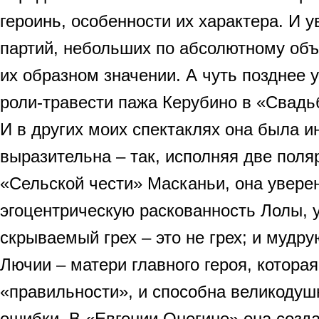
героинь, особенности их характера. И у
партий, небольших по абсолютному объ
их образном значении. А чуть позднее 
роли-травести пажа Керубино в «Свадь
И в других моих спектаклях она была и
выразительна – так, исполняя две поля
«Сельской чести» Масканьи, она увере
эгоцентрическую раскованность Лолы, у
скрываемый грех – это не грех; и мудр
Лючии – матери главного героя, котора
«правильности», и способна великодуш
ошибки. В «Евгении Онегине» она созд