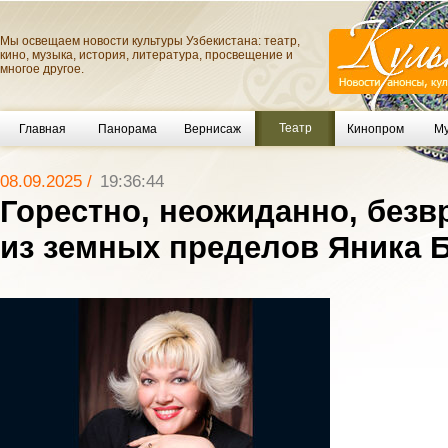
Мы освещаем новости культуры Узбекистана: театр,
кино, музыка, история, литература, просвещение и
многое другое.
Театр
Главная
Панорама
Вернисаж
Кинопром
Му
08.09.2025 /
19:36:44
Горестно, неожиданно, без
из земных пределов Яника 