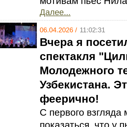
мотивам пьес Нил
Далее...
06.04.2026 /
11:02:31
Вчера я посети
спектакля "Цил
Молодежного т
Узбекистана. Э
феерично!
С первого взгляда
показаться, что у 