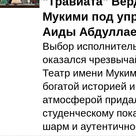
"Травиата" Вер
Мукими под уп
Аиды Абдулла
Выбор исполнител
оказался чрезвыча
Театр имени Муким
богатой историей 
атмосферой прида
студенческому пок
шарм и аутентичн