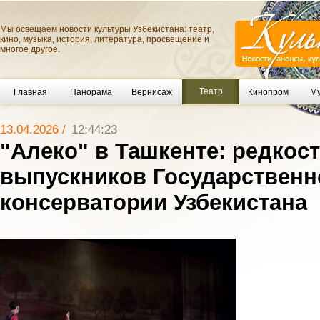
Мы освещаем новости культуры Узбекистана: театр,
кино, музыка, история, литература, просвещение и
многое другое.
Театр
Главная
Панорама
Вернисаж
Кинопром
Му
13.04.2026 /
12:44:23
"Алеко" в Ташкенте: редкос
выпускников Государственн
консерватории Узбекистана