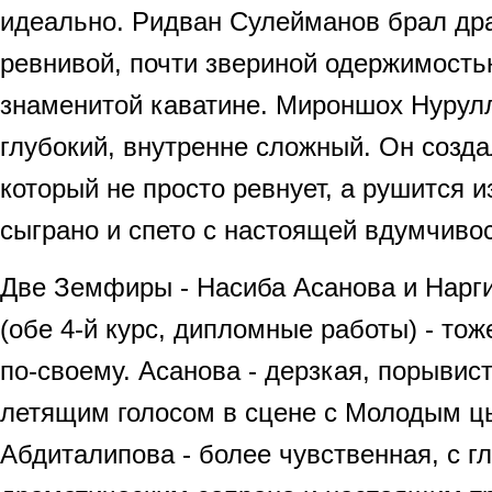
идеально. Ридван Сулейманов брал д
ревнивой, почти звериной одержимость
знаменитой каватине. Мироншох Нурулл
глубокий, внутренне сложный. Он созда
который не просто ревнует, а рушится и
сыграно и спето с настоящей вдумчиво
Две Земфиры - Насиба Асанова и Нарг
(обе 4-й курс, дипломные работы) - то
по-своему. Асанова - дерзкая, порывист
летящим голосом в сцене с Молодым ц
Абдиталипова - более чувственная, с г