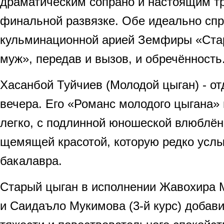
драматическим сопрано и настоящим т
финальной развязке. Обе идеально спр
кульминационной арией Земфиры «Ста
муж», передав и вызов, и обречённость
Хасанбой Туйчиев (Молодой цыган) - о
вечера. Его «Романс молодого цыгана» 
легко, с подлинной юношеской влюблён
щемящей красотой, которую редко усл
бакалавра.
Старый цыган в исполнении Жавохира М
и Саидаъло Мукимова (3-й курс) добав