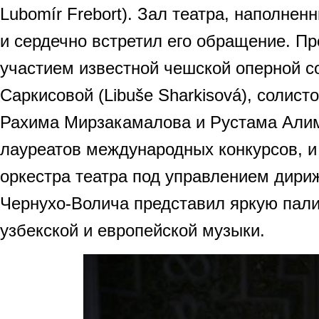
Lubomír Frebort). Зал театра, наполнен
и сердечно встретил его обращение. П
участием известной чешской оперной с
Саркисовой (Libuše Sharkisová), солист
Рахима Мирзакамалова и Рустама Али
лауреатов международных конкурсов, 
оркестра театра под управлением дири
Чернухо-Волича представил яркую пали
узбекской и европейской музыки.