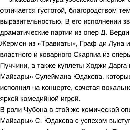
отличается густотой, благородством те
выразительностью. В его исполнении з
драматические партии из опер Д. Верди
Жермон из «Травиаты», Граф ди Луна и
властного и коварного Скарпиа из опер
Пуччини, а также куплеты Ходжи Дарга
Майсары» Сулеймана Юдакова, которы
исполнил на концерте, сочетая вокальн
яркой комедийной игрой.
В роли Чубона в этой же комической о
Майсары» С. Юдакова с успехом высту