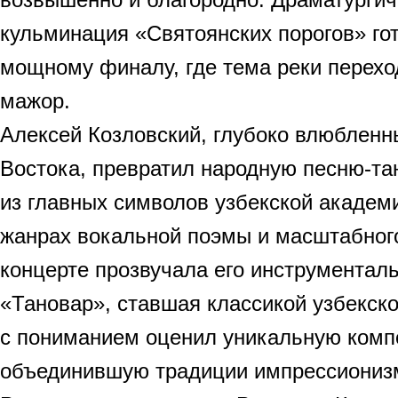
кульминация «Святоянских порогов» го
мощному финалу, где тема реки перехо
мажор.
Алексей Козловский, глубоко влюбленн
Востока, превратил народную песню-та
из главных символов узбекской академ
жанрах вокальной поэмы и масштабного
концерте прозвучала его инструментал
«Тановар», ставшая классикой узбекск
с пониманием оценил уникальную компо
объединившую традиции импрессиониз