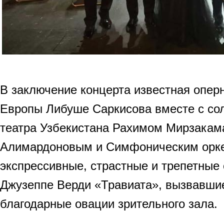
В заключение концерта известная оперн
Европы Либуше Саркисова вместе с сол
театра Узбекистана Рахимом Мирзака
Алимардоновым и Симфоническим орке
экспрессивные, страстные и трепетные
Джузеппе Верди «Травиата», вызвавшие
благодарные овации зрительного зала.