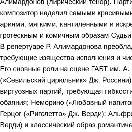
Алимардонов (лирический тенор). Парт
композитор наделил самыми красивыми
ариями, мягкими, кантиленными и искр
гротескным и комичным образам Судьи,
В репертуаре Р. Алимардонова преобла
требующие изящества исполнения и чис
Его сновные роли на сцене ГАБТ им. А
(«Севильский цирюльник» Дж. Россини)
виртуозных партий, требующая гибкости
обаяния; Неморино («Любовный напиток
Герцог («Риголетто» Дж. Верди); Альфр
Верди) и классический образ романтиче