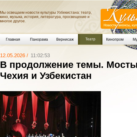
Мы освещаем новости культуры Узбекистана: театр,
кино, музыка, история, литература, просвещение и
многое другое.
Театр
Главная
Панорама
Вернисаж
Кинопром
Му
12.05.2026 /
11:02:53
В продолжение темы. Мост
Чехия и Узбекистан