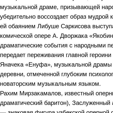
музыкальной драме, призывающей наро
убедительно воссоздает образ мудрой 
ей обаянием Либуше Саркисова выступа
комической опере А. Дворжака «Якоби
драматические события с народными п
передает переживания главной героин
Яначека «Енуфа», музыкальной драмы 
деревни, отмеченной глубоким психоло
новаторским музыкальным языком.
Рахим Мирзакамалов, известный оперны
драматический баритон), Заслуженный 
— знаковая фигура узбекской оперной с