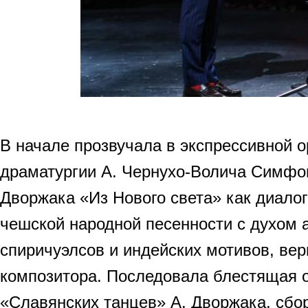
В начале прозвучала в экспрессивной 
драматургии А. Чернухо-Волича Симфо
Дворжака «Из Нового света» как диалог
чешской народной песенности с духом 
спиричуэлсов и индейских мотивов, ве
композитора. Последовала блестящая 
«Славянских танцев» А. Дворжака, сбо