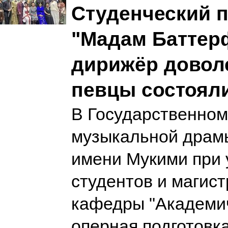
Студенческий п
"Мадам Баттер
дирижёр довол
певцы состоял
В Государственном
музыкальной драм
имени Мукими при 
студентов и магис
кафедры "Академич
оперная подготовка