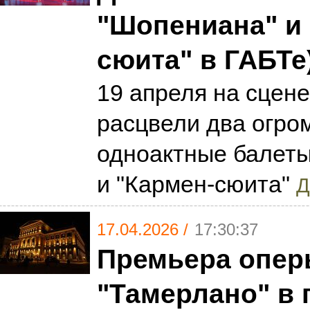
"Шопениана" и 
сюита" в ГАБТе
19 апреля на сцен
расцвели два огром
одноактные балет
и "Кармен-сюита"
Д
17.04.2026 /
17:30:37
Премьера опер
"Тамерлано" в 