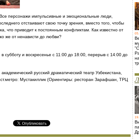
. Все персонажи импульсивные и эмоциональные люди,
оследнего отстаивают свою точку зрения, вместо того, чтобы
ка, что приводит к постоянным конфликтам. Как известно от
05
ко же от ненависти до любви?
В
м
"
Р
 в субботу и воскресенье с 11:00 до 18:00, перерыв с 14:00 до
н
т
 академический русский драматический театр Узбекистана,
Л
 ст.метро: Мустакиллик (Ориентиры: ресторан Зарафшан, ТРЦ
19
В
п
Д