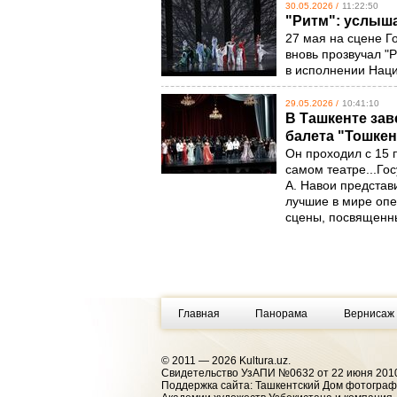
30.05.2026 /
11:22:50
"Ритм": услыша
27 мая на сцене Г
вновь прозвучал 
в исполнении Нац
29.05.2026 /
10:41:10
В Ташкенте за
балета "Тошкен
Он проходил с 15 п
самом театре...Го
А. Навои предста
лучшие в мире опе
сцены, посвященн
Главная
Панорама
Вернисаж
© 2011 — 2026 Kultura.uz.
Cвидетельство УзАПИ №0632 от 22 июня 2010
Поддержка сайта: Ташкентский Дом фотогра