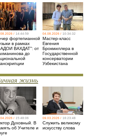
.08.2026 /
14:44:59
04.08.2026 /
10:34:32
ечер фортепианной
Мастер-класс
узыки в рамках
Евгения
САДОИ ВАХДАТ": от
Брокмиллера в
ахманинова до
Государственной
ациональной
консерватории
ранскрипции
Узбекистана
ичная жизнь
.04.2026 /
15:48:06
09.03.2026 /
16:23:48
иктор Духовный. В
Служить великому
амять об Учителе и
искусству слова
руге