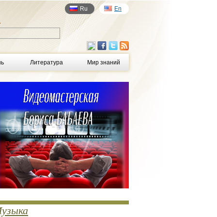
Ru
En
у
нь
Литература
Мир знаний
узыка