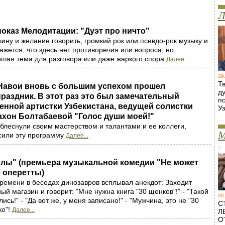
Л
 показ Мелодитации: "Дуэт про ничто"
шину и желание говорить, громкий рок или псевдо-рок музыку и
жется, что здесь нет противоречия или вопроса, но,
ошая тема для разговора или даже жаркого спора
Далее...
29
Т
 Навои вновь с большим успехом прошел
д
аздник. В этот раз это был замечательный
п
енной артистки Узбекистана, ведущей солистки
У
ахон Болтабаевой "Голос души моей!"
 блеснули своим мастерством и талантами и ее коллеги,
М
сили эту программу
Далее...
лы" (премьера музыкальной комедии "Не может
е оперетты)
ремени в беседах динозавров всплывал анекдот: Заходит
ый магазин и говорит: "Мне нужна книга "30 щенков"!" - "Такой
30
ись!" - "Да вот же, у меня записано!" - "Мужчина, это не "30
С
ко"!
Далее...
Л
О