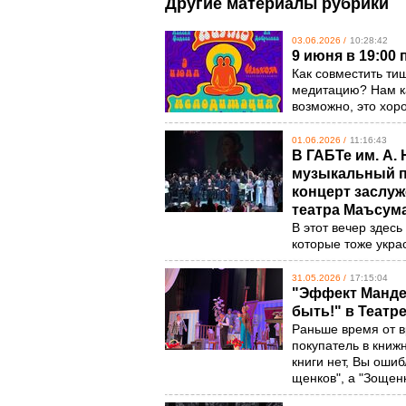
Другие материалы рубрики
03.06.2026 /
10:28:42
9 июня в 19:00
Как совместить ти
медитацию? Нам ка
возможно, это хор
01.06.2026 /
11:16:43
В ГАБТе им. А.
музыкальный пр
концерт заслуж
театра Маъсум
В этот вечер здесь
которые тоже укра
31.05.2026 /
17:15:04
"Эффект Манде
быть!" в Театр
Раньше время от в
покупатель в книжн
книги нет, Вы ошибл
щенков", а "Зощен