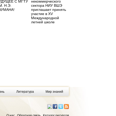
УДУЩЕЕ С МГТУ
некоммерческого
М. Н.Э.
сектора НИУ ВШЭ
АУМАНА!
приглашает принять
участие в XV
Международной
летней школе
знь
Литература
Мир знаний
О нас
Обратная связь
Каталог ресурсов