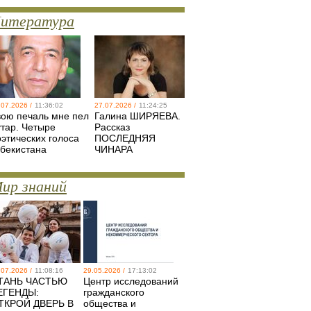
итература
.07.2026 /
11:36:02
27.07.2026 /
11:24:25
вою печаль мне пел
Галина ШИРЯЕВА.
утар. Четыре
Рассказ
оэтических голоса
ПОСЛЕДНЯЯ
збекистана
ЧИНАРА
ир знаний
.07.2026 /
11:08:16
29.05.2026 /
17:13:02
ТАНЬ ЧАСТЬЮ
Центр исследований
ЕГЕНДЫ:
гражданского
ТКРОЙ ДВЕРЬ В
общества и