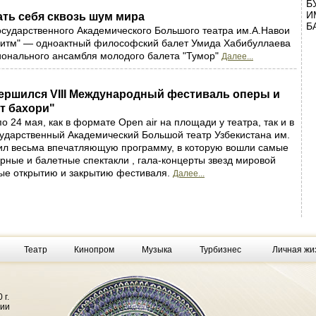
Б
И
ть себя сквозь шум мира
Б
осударственного Академического Большого театра им.А.Навои
"Ритм" — одноактный философский балет Умида Хабибуллаева
ионального ансамбля молодого балета "Тумор"
Далее...
вершился VIII Международный фестиваль оперы и
т бахори"
о 24 мая, как в формате Оpen air на площади у театра, так и в
сударственный Академический Большой театр Узбекистана им.
вил весьма впечатляющую программу, в которую вошли самые
рные и балетные спектакли , гала-концерты звезд мировой
ые открытию и закрытию фестиваля.
Далее...
Театр
Кинопром
Музыка
Турбизнес
Личная жи
 г.
фии