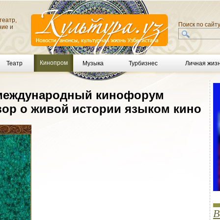
театр,
Поиск по сайт
ние и
Кинопром
Театр
Музыка
Турбизнес
Личная жиз
 международный кинофорум
овор о живой истории языком кино
В