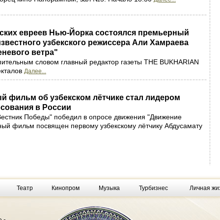
рских евреев Нью-Йорка состоялся премьерный
звестного узбекского режиссера Али Хамраева
еневого ветра"
упительным словом главный редактор газеты THE BUKHARIAN
екталов
Далее...
й фильм об узбекском лётчике стал лидером
осования в России
Вестник Победы" победил в опросе движения "Движение
ный фильм посвящен первому узбекскому лётчику Абдусамату
Театр
Кинопром
Музыка
Турбизнес
Личная жи