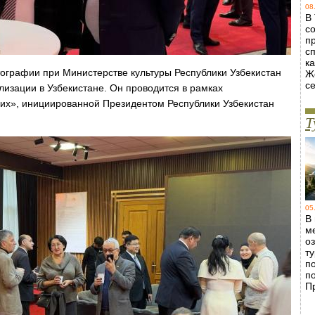
08
В
с
п
с
ка
ографии при Министерстве культуры Республики Узбекистан
Ж
с
лизации в Узбекистане. Он проводится в рамках
их», инициированной Президентом Республики Узбекистан
Т
05
В
м
о
т
п
п
П