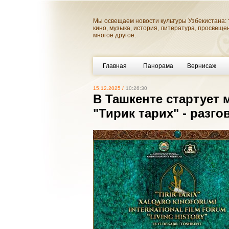
Мы освещаем новости культуры Узбекистана: 
кино, музыка, история, литература, просвеще
многое другое.
Главная
Панорама
Вернисаж
15.12.2025 /
10:26:30
В Ташкенте стартует
"Тирик тарих" - разг