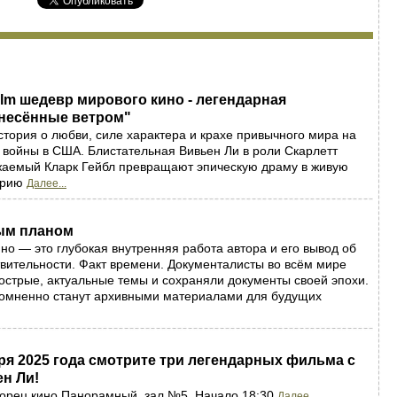
Film шедевр мирового кино - легендарная
Унесённые ветром"
стория о любви, силе характера и крахе привычного мира на
войны в США. Блистательная Вивьен Ли в роли Скарлетт
жаемый Кларк Гейбл превращают эпическую драму в живую
орию
Далее...
ым планом
но — это глубокая внутренняя работа автора и его вывод об
ительности. Факт времени. Документалисты во всём мире
острые, актуальные темы и сохраняли документы своей эпохи.
омненно станут архивными материалами для будущих
бря 2025 года смотрите три легендарных фильма с
н Ли!
Дворец кино Панорамный, зал №5. Начало 18:30
Далее...