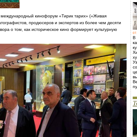
ёт международный кинофорум «Тирик тарих» («Живая
тографистов, продюсеров и экспертов из более чем десяти
овора о том, как историческое кино формирует культурную
07
В
к
к
Х
х
У
с
ц
в
В
пу
Т