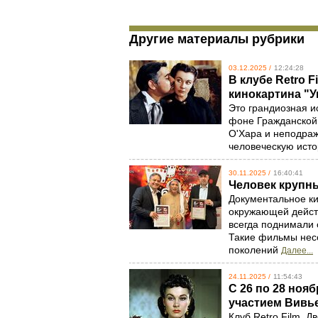
Другие материалы рубрики
03.12.2025 /
12:24:28
В клубе Retro 
кинокартина "
Это грандиозная и
фоне Гражданской 
О'Хара и неподра
человеческую ист
30.11.2025 /
16:40:41
Человек крупн
Документальное ки
окружающей действ
всегда поднимали 
Такие фильмы нес
поколений
Далее...
24.11.2025 /
11:54:43
С 26 по 28 ноя
участием Вивье
Клуб Retro Film, 