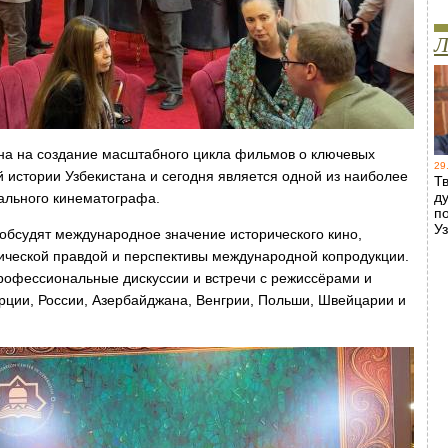
Л
а на создание масштабного цикла фильмов о ключевых
29
 истории Узбекистана и сегодня является одной из наиболее
Т
д
ального кинематографа.
п
У
 обсудят международное значение исторического кино,
ической правдой и перспективы международной копродукции.
профессиональные дискуссии и встречи с режиссёрами и
урции, России, Азербайджана, Венгрии, Польши, Швейцарии и