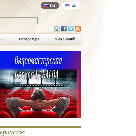
Ru
En
у
нь
Литература
Мир знаний
ернисаж