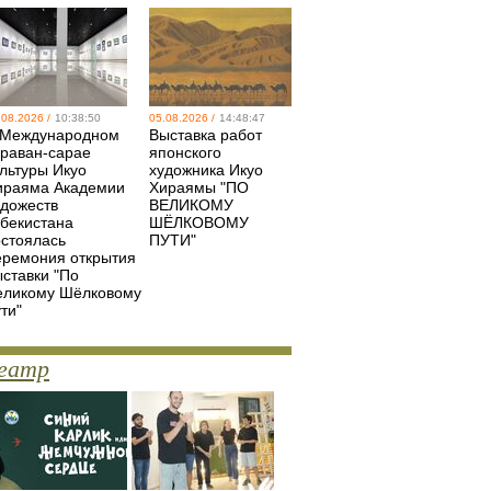
.08.2026 /
10:38:50
05.08.2026 /
14:48:47
 Международном
Выставка работ
араван-сарае
японского
ультуры Икуо
художника Икуо
ираяма Академии
Хираямы "ПО
удожеств
ВЕЛИКОМУ
збекистана
ШЁЛКОВОМУ
остоялась
ПУТИ"
еремония открытия
ыставки "По
еликому Шёлковому
ти"
еатр