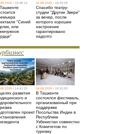
.08.2026 /
10:48:12
01.08.2026 /
18:35:29
 Ташкенте
Спасибо театру-
остоится
студии "Другие Звери"
ремьера
за вечер, после
пектакля "Синий
которого хорошее
рлик, или
настроение
емчужное
гарантировано
ердце"
надолго
урбизнес
.08.2026 /
14:41:25
04.08.2026 /
10:31:05
 целях развития
В Ташкенте
едицинского и
состоялся фестиваль,
здоровительного
организованный при
уризма
поддержке
одготовлен проект
Посольства Индии в
остановления
Республике
резидента
Узбекистан совместно
с Комитетом по
туризму