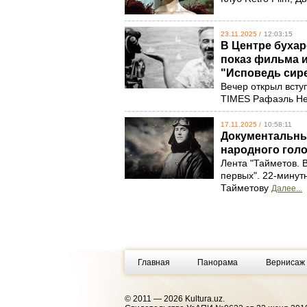
23.11.2025 /
12:03:15
В Центре буха
показ фильма и
"Исповедь сир
Вечер открыл вст
TIMES Рафаэль Н
17.11.2025 /
10:58:11
Документальны
народного гол
Лента "Тайметов. 
первых". 22-минут
Тайметову
Далее...
Главная
Панорама
Вернисаж
© 2011 — 2026 Kultura.uz.