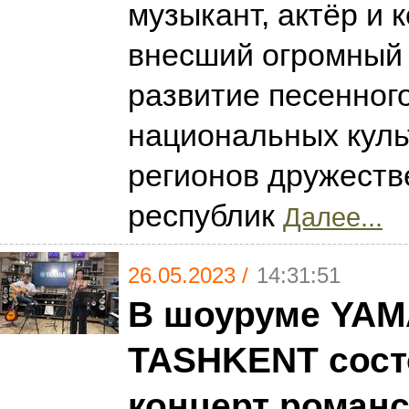
музыкант, актёр и 
внесший огромный 
развитие песенного
национальных куль
регионов дружест
республик
Далее...
26.05.2023 /
14:31:51
В шоуруме YA
TASHKENT сост
концерт роман