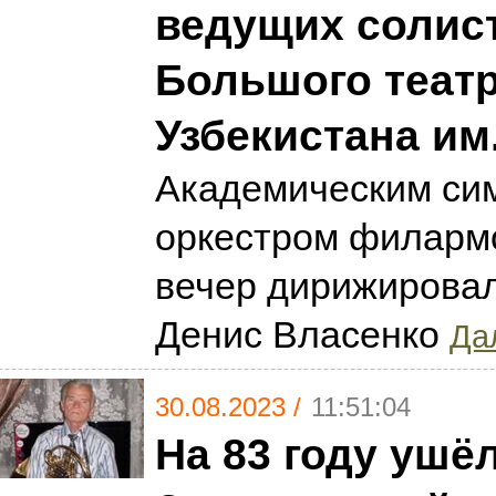
ведущих солис
Большого теат
Узбекистана им.
Академическим си
оркестром филармо
вечер дирижирова
Денис Власенко
Дал
30.08.2023 /
11:51:04
На 83 году ушё