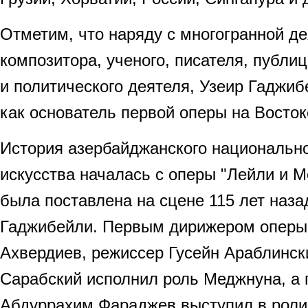
Отметим, что наряду с многогранной д
композитора, ученого, писателя, публи
и политического деятеля, Узеир Гаджиб
как основатель первой оперы на Восток
История азербайджанского национально
искусства началась с оперы "Лейли и М
была поставлена на сцене 115 лет наз
Гаджибейли. Первым дирижером оперы
Ахвердиев, режиссер Гусейн Араблински
Сарабский исполнил роль Меджнуна, а
Абдуррахим Фараджев выступил в роли