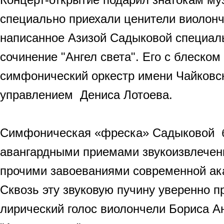
специально приехали ценители виолонч
написанное Азизой Садыковой специал
сочинение "Ангел света". Его с блеск
симфонический оркестр имени Чайковск
управлением Дениса Лотоева.
Симфоническая «фреска» Садыковой б
авангардными приемами звукоизвлечен
прочими завоеваниями современной ак
Сквозь эту звуковую пучину уверенно 
лирический голос виолончели Бориса А