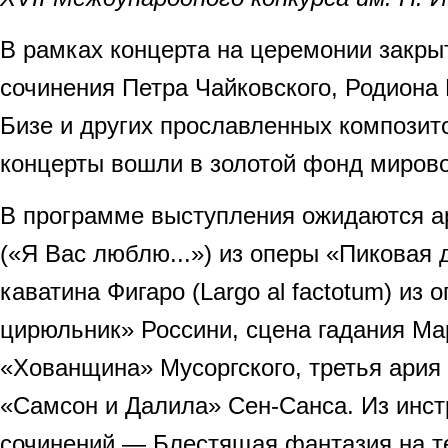
В рамках концерта на церемонии закры
сочинения Петра Чайковского, Родион
Бизе и других прославленных композит
концерты вошли в золотой фонд мирово
В программе выступления ожидаются а
(«Я Вас люблю...») из оперы «Пиковая 
каватина Фигаро (Largo al factotum) из
цирюльник» Россини, сцена гадания М
«Хованщина» Мусоргского, третья ария
«Самсон и Далила» Сен-Санса. Из инс
сочинений — Блестящая фантазия на 