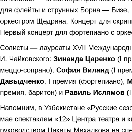
для флейты и струнных Борна — Бизе, 
оркестром Щедрина, Концерт для скрип
Первый концерт для фортепиано с орке
Солисты — лауреаты XVII Международно
И. Чайковского:
Зинаида Царенко
(I п
меццо-сопрано),
София Виланд
(I пре
Давыдченко
, I премия (фортепиано),
М
премия, баритон) и
Равиль Ислямов (
Напомним, в Узбекистане «Русские сез
мае спектаклем «12» Центра театра и к
руководством Никиты Михалкова на сце