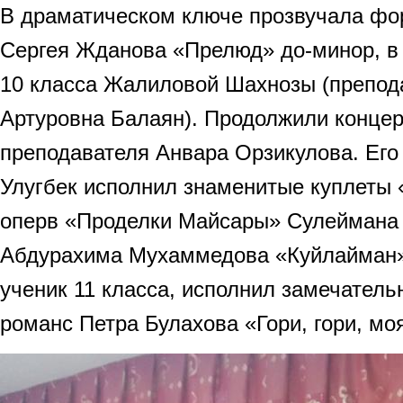
В драматическом ключе прозвучала фо
Сергея Жданова «Прелюд» до-минор, в
10 класса Жалиловой Шахнозы (препод
Артуровна Балаян). Продолжили концер
преподавателя Анвара Орзикулова. Его
Улугбек исполнил знаменитые куплеты 
оперв «Проделки Майсары» Сулеймана 
Абдурахима Мухаммедова «Куйлайман»
ученик 11 класса, исполнил замечател
романс Петра Булахова «Гори, гори, моя