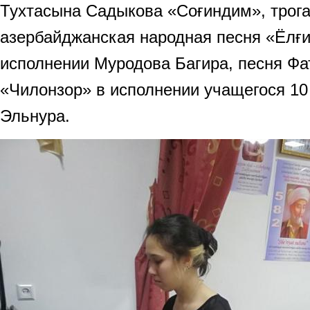
Тухтасына Садыкова «Соғиндим», трога
азербайджанская народная песня «Ёлғи
исполнении Муродова Багира, песня Фа
«Чилонзор» в исполнении учащегося 1
Эльнура.