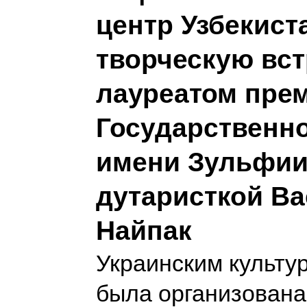
центр Узбекист
творческую вст
лауреатом прем
Государственн
имени Зульфи
дутаристкой В
Найпак
Украинским культу
была организован