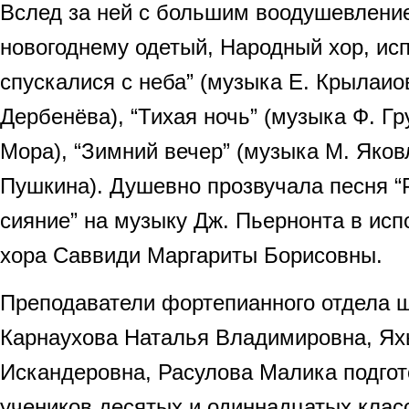
Вслед за ней с большим воодушевлени
новогоднему одетый, Народный хор, ис
спускалися с неба” (музыка Е. Крылаио
Дербенёва), “Тихая ночь” (музыка Ф. Гр
Мора), “Зимний вечер” (музыка М. Яков
Пушкина). Душевно прозвучала песня “
сияние” на музыку Дж. Пьернонта в исп
хора Саввиди Маргариты Борисовны.
Преподаватели фортепианного отдела 
Карнаухова Наталья Владимировна, Ях
Искандеровна, Расулова Малика подгот
учеников десятых и одиннадцатых клас