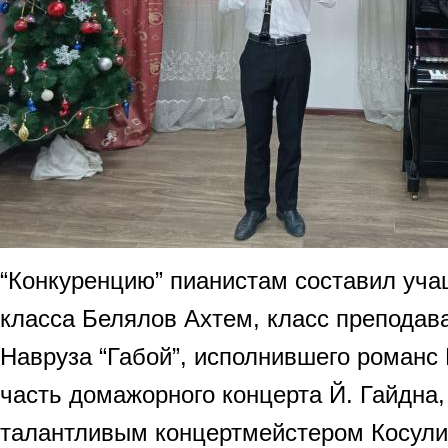
“Конкуренцию” пианистам составил уча
класса Белялов Ахтем, класс преподав
Навруза “Габой”, исполнившего романс
часть домажорного концерта Й. Гайдна,
талантливым концертмейстером Косули