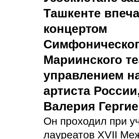
Ташкенте впеч
концертом
Симфоническог
Мариинского те
управлением н
артиста России
Валерия Гергие
Он проходил при у
лауреатов XVII Ме