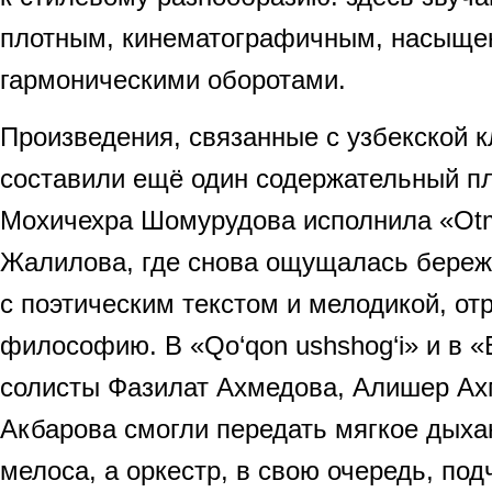
плотным, кинематографичным, насыщ
гармоническими оборотами.
Произведения, связанные с узбекской к
составили ещё один содержательный п
Мохичехра Шомурудова исполнила «Otm
Жалилова, где снова ощущалась береж
с поэтическим текстом и мелодикой, о
философию. В «Qo‘qon ushshog‘i» и в «B
солисты Фазилат Ахмедова, Алишер Ах
Акбарова смогли передать мягкое дыха
мелоса, а оркестр, в свою очередь, по