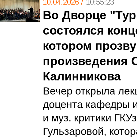
10.04.2026 /
10:55:23
Во Дворце "Тур
состоялся конце
котором прозв
произведения 
Калинникова
Вечер открыла лек
доцента кафедры 
и муз. критики ГКУ
Гульзаровой, котор