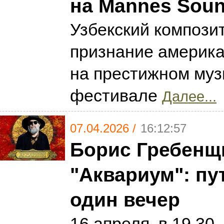
на Mannes Sou
Узбекский компози
признание америка
на престижном му
фестивале
Далее...
07.04.2026 /
16:12:57
Борис Гребенщ
"Аквариум": пу
один вечер
16 апреля, в 19.30,