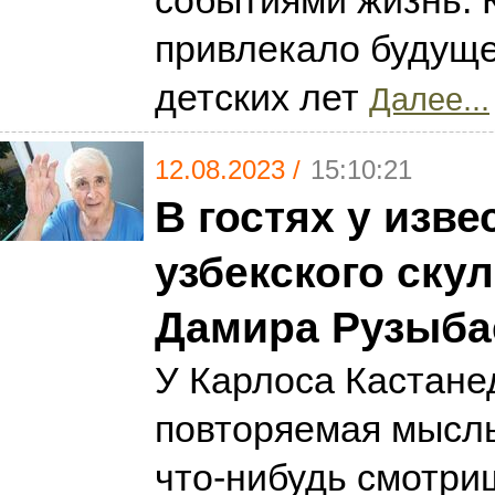
событиями жизнь. 
привлекало будуще
детских лет
Далее...
12.08.2023 /
15:10:21
В гостях у изве
узбекского ску
Дамира Рузыба
У Карлоса Кастане
повторяемая мысль:
что-нибудь смотри