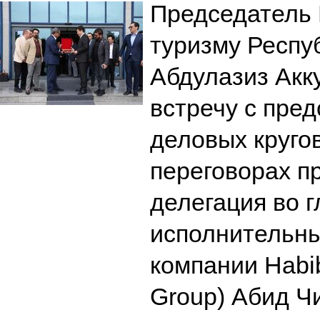
Председатель 
туризму Респу
Абдулазиз Акк
встречу с пре
деловых круго
переговорах п
делегация во г
исполнительн
компании Habib
Group) Абид 