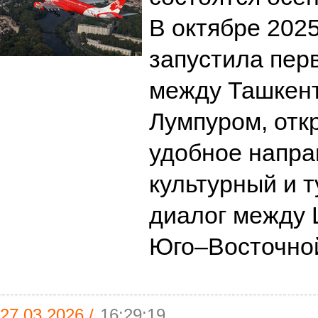
В октябре 2025
запустила пер
между Ташкент
Лумпуром, отк
удобное напра
культурный и 
диалог между 
Юго–Восточно
27.03.2026 /
16:29:19