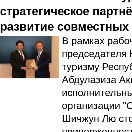
стратегическое партн
развитие совместных
В рамках рабо
председателя 
туризму Респу
Абдулазиза Ак
исполнительн
организации "
Шичжун Лю ст
приверженност