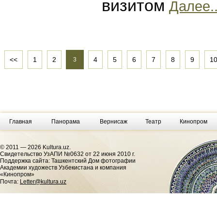
визитом
Далее..
<<
1
2
4
5
6
7
8
9
1
3
Главная
Панорама
Вернисаж
Театр
Кинопром
© 2011 — 2026 Kultura.uz.
Cвидетельство УзАПИ №0632 от 22 июня 2010 г.
Поддержка сайта: Ташкентский Дом фотографии
Академии художеств Узбекистана и компания
«Кинопром»
Почта:
Letter@kultura.uz