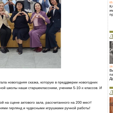
05
Кл
и
п
Л
19
В
п
Д
ала новогодняя сказка, которую в преддверии новогодних
ой школы наши старшеклассники, ученики 5-10-х классов. И
Л
й на сцене актового зала, рассчитанного на 200 мест!
нями гирлянд и чудесными игрушками ручной работы!