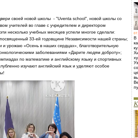
вери своей новой школы - "Uventa school", новой школы со
вом учителей во главе с учредителем и директором
ти несколько учебных месяцев успели многое сделали:
07
В
, посвященный 33-ей годовщине Независимости нашей страны;
к
и и урожаю «Осень в наших сердцах», благотворительную
к
 онкологическими заболеваниями «Дарите людям доброту»;
Х
х
мпиадах по математике и английскому языку и спортивных
У
глубленно изучают английский язык и уделяют особое
с
ц
ы!
в
В
пу
К