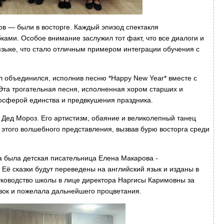
в — были в восторге. Каждый эпизод спектакля
ами. Особое внимание заслужил тот факт, что все диалоги и
зыке, что стало отличным примером интеграции обучения с
л объединился, исполнив песню *Happy New Year* вместе с
та трогательная песня, исполненная хором старших и
осферой единства и предвкушения праздника.
 Дед Мороз. Его артистизм, обаяние и великолепный танец
того волшебного представления, вызвав бурю восторга среди
а была детская писательница Елена Макарова -
 Её сказки будут переведены на английский язык и изданы в
ководство школы в лице директора Наргисы Каримовны за
зок и пожелала дальнейшего процветания.