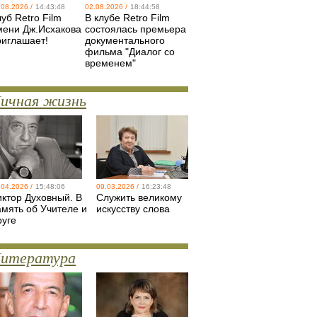
.08.2026 /
14:43:48
02.08.2026 /
18:44:58
уб Retro Film
В клубе Retro Film
мени Дж.Исхакова
состоялась премьера
риглашает!
документального
фильма "Диалог со
временем"
ичная жизнь
.04.2026 /
15:48:06
09.03.2026 /
16:23:48
иктор Духовный. В
Служить великому
амять об Учителе и
искусству слова
руге
итература