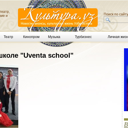
театр,
Поиск по сайт
ние и
Театр
Кинопром
Музыка
Турбизнес
Личная жиз
школе "Uventa school"
В