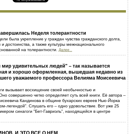
завершилась Неделя толерантности
ели была укрепление у граждан чувства гражданского долга,
и и достоинства, а также культуры межнационального
снованной на толерантности.
Далее...
 мир удивительных людей" – так называется
сная и хорошо оформленная, вышедшая недавно из
нашего уважаемого профессора Велияма Моисеевича
иги вызывает восхищение своей необычностью и
Оно совершенно четко определяет суть всей книги. Её автора –
исеевича Кандинова в общине бухарских евреев Нью-Йорка
ом-легендой". Слушать его – одно удовольствие. Вот уже 25
пикером синагоги "Бет-Гавриэль", находящейся в центре
НОВ. И ЭТО ВСЕ О НЕМ