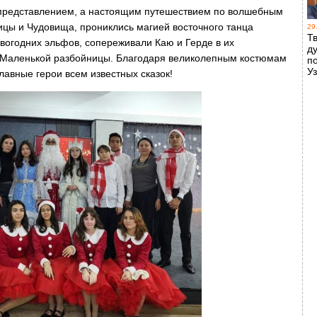
 представлением, а настоящим путешествием по волшебным
ицы и Чудовища, прониклись магией восточного танца
29
Т
овогодних эльфов, сопереживали Каю и Герде в их
д
ю Маленькой разбойницы. Благодаря великолепным костюмам
п
У
лавные герои всем известных сказок!