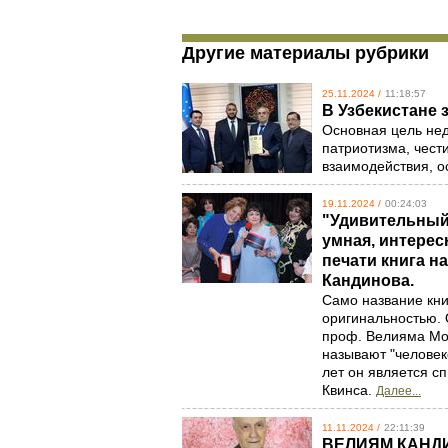
Другие материалы рубрики
25.11.2024 /
11:18:57
В Узбекистане 
Основная цель нед
патриотизма, чест
взаимодействия, о
19.11.2024 /
00:24:03
"Удивительный
умная, интере
печати книга 
Кандинова.
Само название кн
оригинальностью. 
проф. Велияма Мо
называют "человек
лет он является с
Квинса.
Далее...
11.11.2024 /
22:11:39
ВЕЛИЯМ КАНДИ