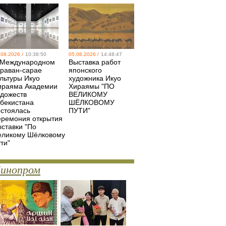
.08.2026 /
10:38:50
05.08.2026 /
14:48:47
 Международном
Выставка работ
араван-сарае
японского
ультуры Икуо
художника Икуо
ираяма Академии
Хираямы "ПО
удожеств
ВЕЛИКОМУ
збекистана
ШЁЛКОВОМУ
остоялась
ПУТИ"
еремония открытия
ыставки "По
еликому Шёлковому
ти"
инопром