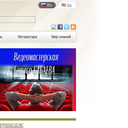
Ru
En
у
нь
Литература
Мир знаний
ернисаж