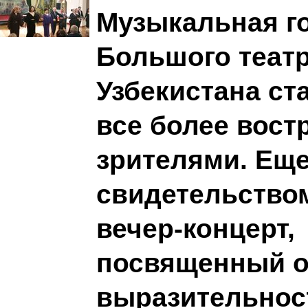
Музыкальная г
Большого теат
Узбекистана ст
все более вост
зрителями. Ещ
свидетельством
вечер-концерт,
посвященный 
выразительнос