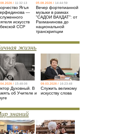
.08.2026 /
11:32:13
05.08.2026 /
14:44:59
ворчество Ягъя
Вечер фортепианной
ерфединова —
музыки в рамках
аслуженного
"САДОИ ВАХДАТ": от
еятеля искусств
Рахманинова до
збекской ССР
национальной
транскрипции
ичная жизнь
.04.2026 /
15:48:06
09.03.2026 /
16:23:48
иктор Духовный. В
Служить великому
амять об Учителе и
искусству слова
руге
ир знаний