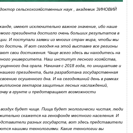
 доктор сельскохозяйственных наук , академик ЗИНОВИЙ
анде, имеют исключительно важное значение, ибо наше
емого президента достигло очень больших результатов в
ции. И поступали заявки из многих стран мира, чтобы мы
го достичь. И вот сегодня на этой выставке все регионы
ают свои достижения. Чаще всего здесь вы находитесь на
еного университета. Наш институт лесного хозяйства,
щенного дна орала. Начиная с 2018 года, по инициативе и
нашего президента, была разработана государственная
воению осушенного дна. И на сегодняшний день в рамках
 миллионов гектаров защитных лесных наслаждений,
почву в грунте и предотвращают возможности
 воздух будет чище. Пища будет экологически чистая, люди
ложительно скажется на генофонде местного населения. И
редставители разных государств, вот здесь представители
уются нашими технологиями. Какие технологии вы