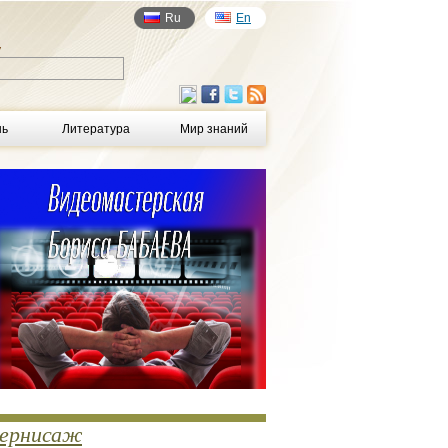
Ru
En
у
нь
Литература
Мир знаний
ернисаж