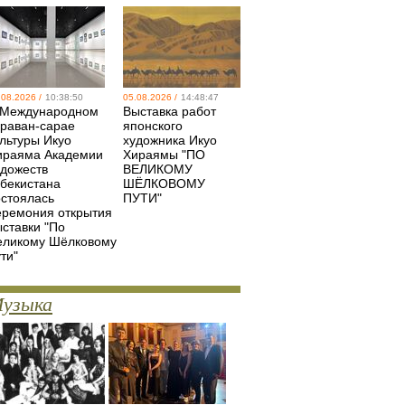
.08.2026 /
10:38:50
05.08.2026 /
14:48:47
 Международном
Выставка работ
араван-сарае
японского
ультуры Икуо
художника Икуо
ираяма Академии
Хираямы "ПО
удожеств
ВЕЛИКОМУ
збекистана
ШЁЛКОВОМУ
остоялась
ПУТИ"
еремония открытия
ыставки "По
еликому Шёлковому
ти"
узыка