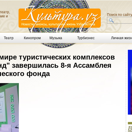
театр,
Поиск по сайт
ние и
Театр
Кинопром
Музыка
Турбизнес
Личная жиз
 мире туристических комплексов
нд" завершилась 8-я Ассамблея
ческого фонда
В