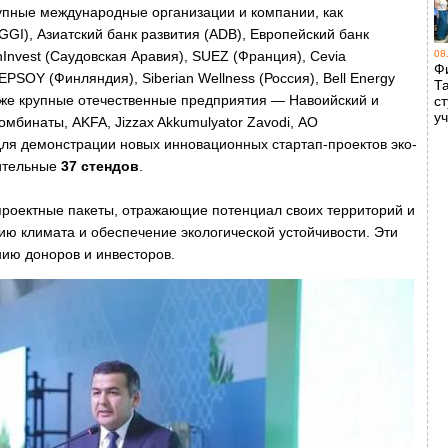
упные международные организации и компании, как
GGI), Азиатский банк развития (ADB), Европейский банк
nInvest (Саудовская Аравия), SUEZ (Франция), Cevia
08
Ф
PSOY (Финляндия), Siberian Wellness (Россия), Bell Energy
Т
акже крупные отечественные предприятия — Навоийский и
с
у
мбинаты, AKFA, Jizzax Akkumulyator Zavodi, АО
 для демонстрации новых инновационных стартап-проектов эко-
ительные
37 стендов
.
проектные пакеты, отражающие потенциал своих территорий и
ю климата и обеспечение экологической устойчивости. Эти
ию доноров и инвесторов.