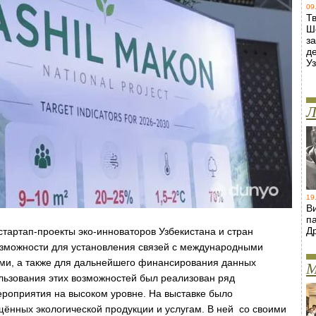
09
Т
Ш
з
д
У
Л
19
В
п
Д
тартап-проекты эко-инноваторов Узбекистана и стран
озможности для установления связей с международными
ми, а также для дальнейшего финансирования данных
М
льзования этих возможностей был реализован ряд
ероприятия на высоком уровне. На выставке было
щённых экологической продукции и услугам. В ней со своими