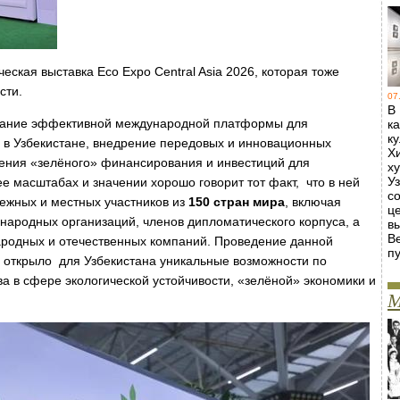
ская выставка Eco Expo Central Asia 2026, которая тоже
сти.
07
В
здание эффективной международной платформы для
к
к
и в Узбекистане, внедрение передовых и инновационных
Х
чения «зелёного» финансирования и инвестиций для
х
У
ее масштабах и значении хорошо говорит тот факт, что в ней
с
ежных и местных участников из
150 стран мира
, включая
ц
народных организаций, членов дипломатического корпуса, а
в
В
ародных и отечественных компаний. Проведение данной
пу
 открыло для Узбекистана уникальные возможности по
а в сфере экологической устойчивости, «зелёной» экономики и
М