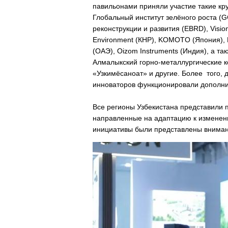
павильонами приняли участие такие кр
Глобальный институт зелёного роста (G
реконструкции и развития (EBRD), Visio
Environment (КНР), KOMOTO (Япония), E
(ОАЭ), Oizom Instruments (Индия), а т
Алмалыкский горно-металлургические ко
«Узкимёсаноат» и другие. Более того,
инноваторов функционировали дополн
Все регионы Узбекистана представили 
направленные на адаптацию к изменени
инициативы были представлены вниман