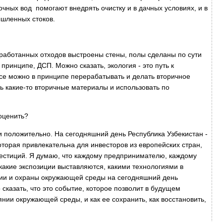
чных вод помогают внедрять очистку и в дачных условиях, и в
ышленных стоков.
реработанных отходов выстроены стены, полы сделаны по сути
 принципе, ДСП. Можно сказать, экология - это путь к
все можно в принципе перерабатывать и делать вторичное
ь какие-то вторичные материалы и использовать по
 оценить?
ни положительно. На сегодняшний день Республика Узбекистан -
торая привлекательна для инвесторов из европейских стран,
нвестиций. Я думаю, что каждому предпринимателю, каждому
какие экспозиции выставляются, какими технологиями в
гии и охраны окружающей среды на сегодняшний день
сказать, что это событие, которое позволит в будущем
янии окружающей среды, и как ее сохранить, как восстановить,