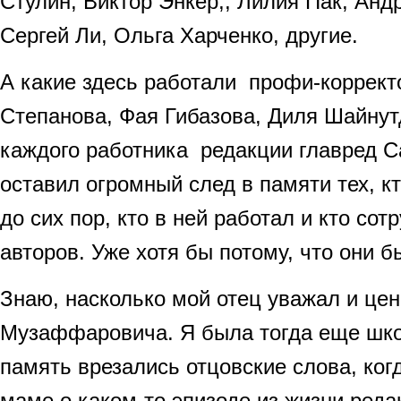
Стулин, Виктор Энкер,, Лилия Пак, Анд
Сергей Ли, Ольга Харченко, другие.
А какие здесь работали профи-коррек
Степанова, Фая Гибазова, Диля Шайнут
каждого работника редакции главред С
оставил огромный след в памяти тех, кт
до сих пор, кто в ней работал и кто сот
авторов. Уже хотя бы потому, что они
Знаю, насколько мой отец уважал и це
Музаффаровича. Я была тогда еще шко
память врезались отцовские слова, ког
маме о каком-то эпизоде из жизни реда