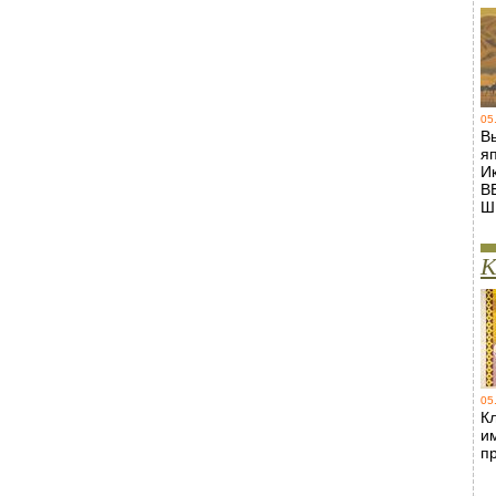
05
В
я
И
В
Ш
К
05
Кл
и
п