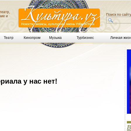
театр,
Поиск по сайт
ние и
Театр
Кинопром
Музыка
Турбизнес
Личная жиз
риала у нас нет!
В