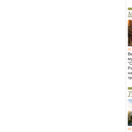
М
05
В
м
"
Р
н
т
Т
05