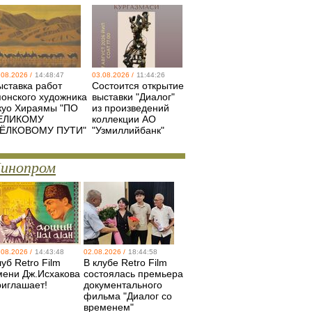
.08.2026 /
14:48:47
03.08.2026 /
11:44:26
ыставка работ
Состоится открытие
понского художника
выставки "Диалог"
куо Хираямы "ПО
из произведений
ЕЛИКОМУ
коллекции АО
ЁЛКОВОМУ ПУТИ"
"Узмиллийбанк"
инопром
.08.2026 /
14:43:48
02.08.2026 /
18:44:58
уб Retro Film
В клубе Retro Film
мени Дж.Исхакова
состоялась премьера
риглашает!
документального
фильма "Диалог со
временем"