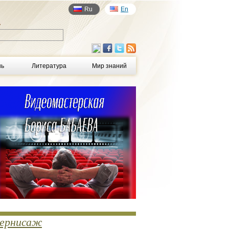
Ru
En
у
нь
Литература
Мир знаний
ернисаж