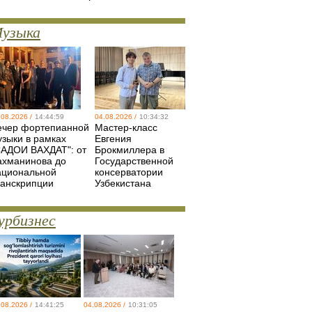
узыка
.08.2026 /
14:44:59
04.08.2026 /
10:34:32
ечер фортепианной
Мастер-класс
узыки в рамках
Евгения
САДОИ ВАХДАТ": от
Брокмиллера в
ахманинова до
Государственной
ациональной
консерватории
ранскрипции
Узбекистана
урбизнес
.08.2026 /
14:41:25
04.08.2026 /
10:31:05