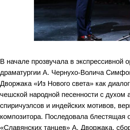
В начале прозвучала в экспрессивной 
драматургии А. Чернухо-Волича Симфо
Дворжака «Из Нового света» как диалог
чешской народной песенности с духом 
спиричуэлсов и индейских мотивов, ве
композитора. Последовала блестящая 
«Славянских танцев» А. Дворжака, сбо