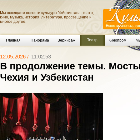
Мы освещаем новости культуры Узбекистана: театр,
кино, музыка, история, литература, просвещение и
многое другое.
Театр
Главная
Панорама
Вернисаж
Кинопром
Му
12.05.2026 /
11:02:53
В продолжение темы. Мост
Чехия и Узбекистан