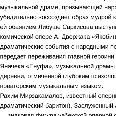
музыкальной драме, призывающей наро
убедительно воссоздает образ мудрой 
ей обаянием Либуше Саркисова выступа
комической опере А. Дворжака «Якоби
драматические события с народными п
передает переживания главной героин
Яначека «Енуфа», музыкальной драмы 
деревни, отмеченной глубоким психоло
новаторским музыкальным языком.
Рахим Мирзакамалов, известный оперны
драматический баритон), Заслуженный 
— знаковая фигура узбекской оперной с