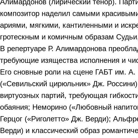
Алимардонов (лирический тенор). Парт
композитор наделил самыми красивыми
ариями, мягкими, кантиленными и искр
гротескным и комичным образам Судьи,
В репертуаре Р. Алимардонова преобла
требующие изящества исполнения и чис
Его сновные роли на сцене ГАБТ им. А
(«Севильский цирюльник» Дж. Россини)
виртуозных партий, требующая гибкости
обаяния; Неморино («Любовный напиток
Герцог («Риголетто» Дж. Верди); Альфр
Верди) и классический образ романтиче