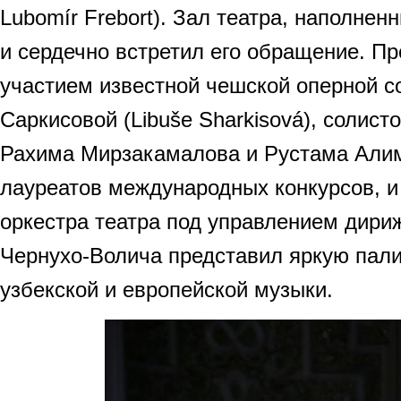
Lubomír Frebort). Зал театра, наполнен
и сердечно встретил его обращение. П
участием известной чешской оперной с
Саркисовой (Libuše Sharkisová), солист
Рахима Мирзакамалова и Рустама Али
лауреатов международных конкурсов, 
оркестра театра под управлением дири
Чернухо-Волича представил яркую пали
узбекской и европейской музыки.