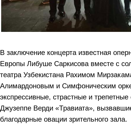
В заключение концерта известная оперн
Европы Либуше Саркисова вместе с сол
театра Узбекистана Рахимом Мирзака
Алимардоновым и Симфоническим орке
экспрессивные, страстные и трепетные
Джузеппе Верди «Травиата», вызвавшие
благодарные овации зрительного зала.