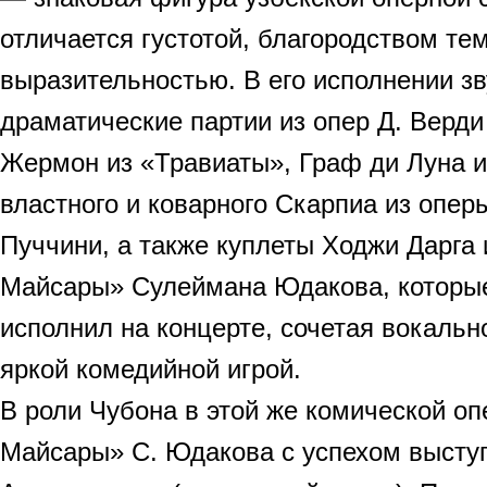
отличается густотой, благородством те
выразительностью. В его исполнении з
драматические партии из опер Д. Верди
Жермон из «Травиаты», Граф ди Луна и
властного и коварного Скарпиа из опер
Пуччини, а также куплеты Ходжи Дарга
Майсары» Сулеймана Юдакова, которы
исполнил на концерте, сочетая вокальн
яркой комедийной игрой.
В роли Чубона в этой же комической о
Майсары» С. Юдакова с успехом высту