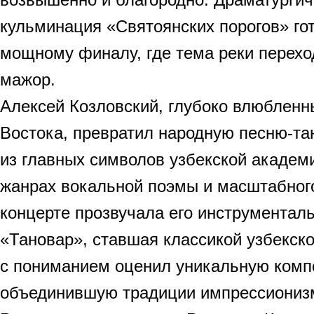
кульминация «Святоянских порогов» го
мощному финалу, где тема реки перехо
мажор.
Алексей Козловский, глубоко влюбленн
Востока, превратил народную песню-та
из главных символов узбекской академ
жанрах вокальной поэмы и масштабного
концерте прозвучала его инструментал
«Тановар», ставшая классикой узбекск
с пониманием оценил уникальную компо
объединившую традиции импрессиониз