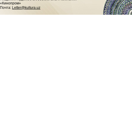
«Кинопром»
Почта:
Letter@kultura.uz