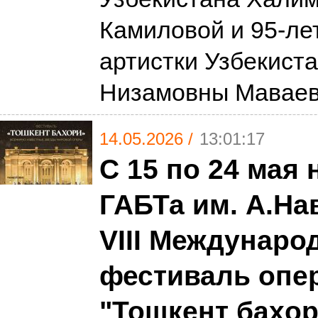
Камиловой и 95-ле
артистки Узбекист
Низамовны Мавае
14.05.2026 /
13:01:17
С 15 по 24 мая 
ГАБТа им. А.На
VIII Междунар
фестиваль опе
"Тошкент баҳор