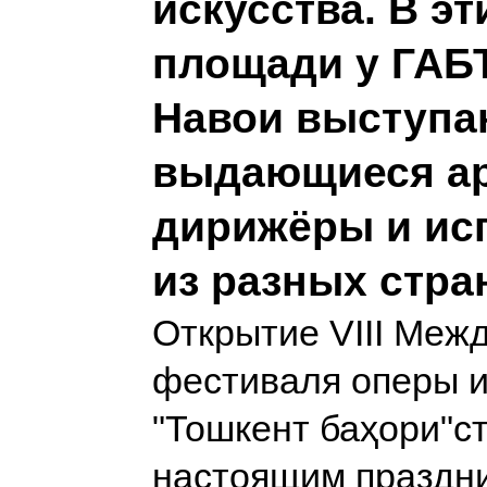
искусства. В эт
площади у ГАБТ
Навои выступа
выдающиеся ар
дирижёры и ис
из разных стра
Открытие VIII Меж
фестиваля оперы и
"Тошкент баҳори"с
настоящим праздн