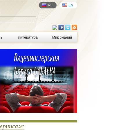
Ru
En
у
нь
Литература
Мир знаний
ернисаж