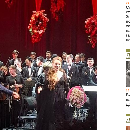
01
С
ст
Зв
п
х
н
г
н
Л
19
В
п
Д
Л