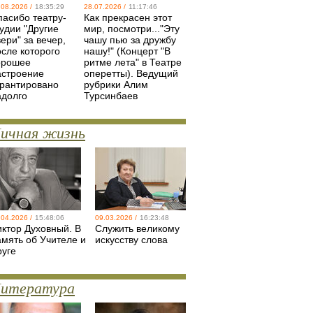
.08.2026 /
18:35:29
28.07.2026 /
11:17:46
пасибо театру-
Как прекрасен этот
удии "Другие
мир, посмотри..."Эту
ери" за вечер,
чашу пью за дружбу
осле которого
нашу!" (Концерт "В
орошее
ритме лета" в Театре
астроение
оперетты). Ведущий
арантировано
рубрики Алим
адолго
Турсинбаев
ичная жизнь
.04.2026 /
15:48:06
09.03.2026 /
16:23:48
иктор Духовный. В
Служить великому
амять об Учителе и
искусству слова
руге
итература