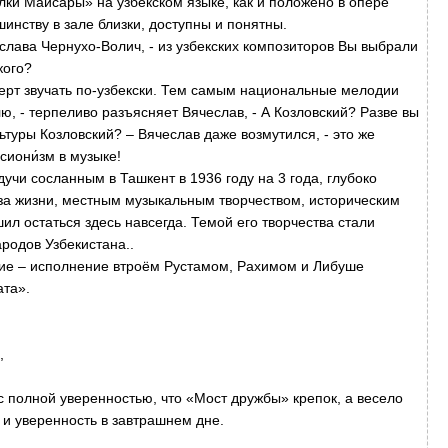
ки Майсары» на узбекском языке, как и положено в опере
инству в зале близки, доступны и понятны.
еслава Чернухо-Волич, - из узбекских композиторов Вы выбрали
кого?
ерт звучать по-узбекски. Тем самым национальные мелодии
, - терпеливо разъясняет Вячеслав, - А Козловский? Разве вы
льтуры Козловский? – Вячеслав даже возмутился, - это же
сиони́зм в музыке!
учи сосланным в Ташкент в 1936 году на 3 года, глубоко
за жизни, местным музыкальным творчеством, историческим
л остаться здесь навсегда. Темой его творчества стали
ародов Узбекистана..
ние – исполнение втроём Рустамом, Рахимом и Либуше
ата».
,
,
с полной уверенностью, что «Мост дружбы» крепок, а весело
 и уверенность в завтрашнем дне.