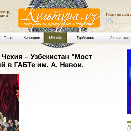
театр,
Поиск по сайт
ние и
Музыка
Театр
Кинопром
Турбизнес
Личная жиз
Чехия – Узбекистан "Мост
 в ГАБТе им. А. Навои.
В