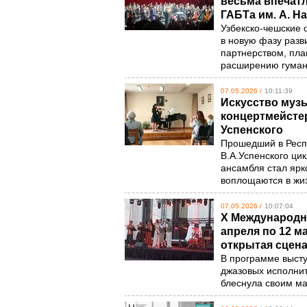
весьма впечатл
ГАБТа им. А. Н
Узбекско-чешские о
в новую фазу раз
партнерством, пл
расширению гуман
07.05.2026 /
10:11:39
Искусство музы
концертмейстер
Успенского
Прошедший в Респ
В.А.Успенского ци
ансамбля стал ярк
воплощаются в жи
07.05.2026 /
10:07:04
X Международны
апреля по 12 м
открытая сцен
В программе выст
джазовых исполнит
блеснула своим ма