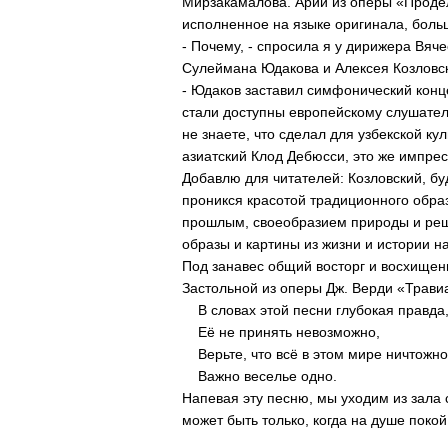
Мирзакамалова. Арии из оперы «Продел
исполненное на языке оригинала, больш
- Почему, - спросила я у дирижера Вяч
Сулеймана Юдакова и Алексея Козловс
- Юдаков заставил симфонический конц
стали доступны европейскому слушателю
не знаете, что сделал для узбекской ку
азиатский Клод Дебюсси, это же импрес
Добавлю для читателей: Козловский, буд
проникся красотой традиционного обра
прошлым, своеобразием природы и реши
образы и картины из жизни и истории н
Под занавес общий восторг и восхище
Застольной из оперы Дж. Верди «Трави
В словах этой песни глубокая правда
Её не принять невозможно,
Верьте, что всё в этом мире ничтожно
Важно веселье одно.
Напевая эту песню, мы уходим из зала 
может быть только, когда на душе покой