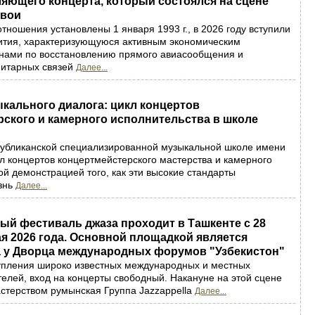
яющего концерта, который состоялся на сцене
авои
тношения установлены 1 января 1993 г., в 2026 году вступили
вития, характеризующуюся активным экономическим
анами по восстановлению прямого авиасообщения и
итарных связей
Далее...
кального диалога: цикл концертов
ского и камерного исполнительства в школе
убликанской специализированной музыкальной школе имени
кл концертов концертмейстерского мастерства и камерного
ой демонстрацией того, как эти высокие стандарты
знь
Далее...
й фестиваль джаза проходит в Ташкенте с 28
ая 2026 года. Основной площадкой является
а у Дворца международных форумов "Узбекистон"
упления широко известных международных и местных
елей, вход на концерты свободный. Накануне на этой сцене
стерством румынская Группа Jazzappella
Далее...