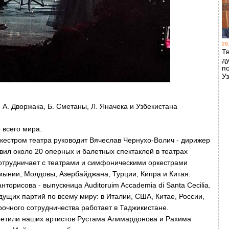
29
Т
д
п
У
А. Дворжака, Б. Сметаны, Л. Яначека и Узбекистана
 всего мира.
кестром театра руководит Вячеслав Чернухо-Волич - дирижер
вил около 20 оперных и балетных спектаклей в театрах
Сотрудничает с театрами и симфоническими оркестрами
мынии, Молдовы, Азербайджана, Турции, Кипра и Китая.
орисова - выпускница Auditoruim Accademia di Santa Cecilia.
ущих партий по всему миру: в Италии, США, Китае, России,
очного сотрудничества работает в Таджикистане.
етили наших артистов Рустама Алимардонова и Рахима