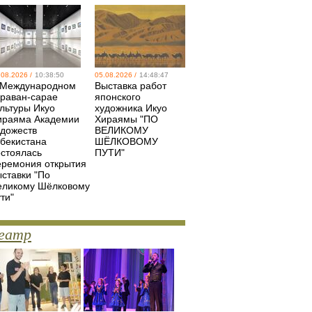
.08.2026 /
10:38:50
05.08.2026 /
14:48:47
 Международном
Выставка работ
араван-сарае
японского
ультуры Икуо
художника Икуо
ираяма Академии
Хираямы "ПО
удожеств
ВЕЛИКОМУ
збекистана
ШЁЛКОВОМУ
остоялась
ПУТИ"
еремония открытия
ыставки "По
еликому Шёлковому
ти"
еатр