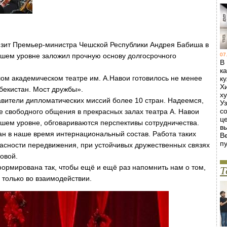
зит Премьер-министра Чешской Республики Андрея Бабиша в
сшем уровне заложил прочную основу долгосрочного
07
В
к
шом академическом театре им. А.Навои готовилось не менее
к
Х
бекистан. Мост дружбы».
х
авители дипломатических миссий более 10 стран. Надеемся,
У
с
те свободного общения в прекрасных залах театра А. Навои
ц
шем уровне, обговариваются перспективы сотрудничества.
в
ан в наше время интернациональный состав. Работа таких
В
пу
пасности передвижения, при устойчивых дружественных связях
овой.
рмирована так, чтобы ещё и ещё раз напомнить нам о том,
Т
 только во взаимодействии.