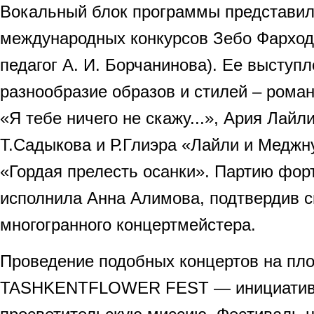
Вокальный блок программы представил
международных конкурсов Зебо Фарходо
педагог А. И. Борчанинова). Ее выступ
разнообразие образов и стилей – роман
«Я тебе ничего не скажу...», Ария Лайл
Т.Садыкова и Р.Глиэра «Лайли и Меджн
«Гордая прелесть осанки». Партию фор
исполнила Анна Алимова, подтвердив св
многогранного концертмейстера.
Проведение подобных концертов на пл
TASHKENTFLOWER FEST — инициатива