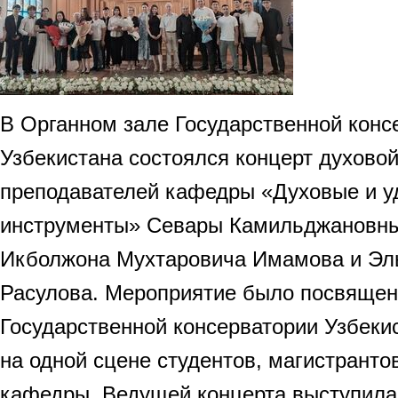
В Органном зале Государственной конс
Узбекистана состоялся концерт духово
преподавателей кафедры «Духовые и 
инструменты» Севары Камильджановны
Икболжона Мухтаровича Имамова и Эл
Расулова. Мероприятие было посвящен
Государственной консерватории Узбеки
на одной сцене студентов, магистранто
кафедры. Ведущей концерта выступила