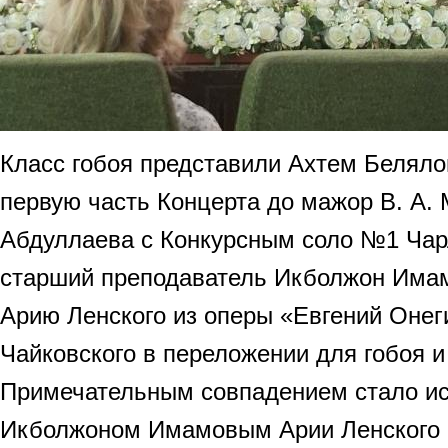
Класс гобоя представили Ахтем Беляло
первую часть Концерта до мажор В. А.
Абдуллаева с Конкурсным соло №1 Чарл
старший преподаватель Икболжон Има
Арию Ленского из оперы «Евгений Онег
Чайковского в переложении для гобоя и
Примечательным совпадением стало и
Икболжоном Имамовым Арии Ленского 