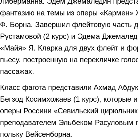
Либерманна. Эдем Джемаледин предст
фантазию на темы из оперы «Кармен» Ж
Ф. Борна. Завершил флейтовую часть 
Рустамовой (2 курс) и Эдема Джемалед
«Майя» Я. Кларка для двух флейт и фо
пьесу, построенную на перекличке голо
пассажах.
Класс фагота представили Ахмад Абдук
Бегзод Косимхожаев (1 курс), которые и
оперы Россини «Севильский цирюльник»
преподавателем Эльбеком Расуловым п
польку Вейсенборна.