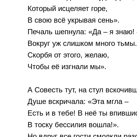
Который исцеляет горе,
В свою всё укрывая сень».
Печаль шепнула: «Да – я знаю!
Вокруг уж слишком много тьмы.
Скорбя от этого, желаю,
Чтобы её изгнали мы».
А Совесть тут, на стул вскочивш
Душе вскричала: «Эта мгла –
Есть и в тебе! В неё ты впивши
В тоску бессилия вошла!».
Но вдруг все гости смолкли раз