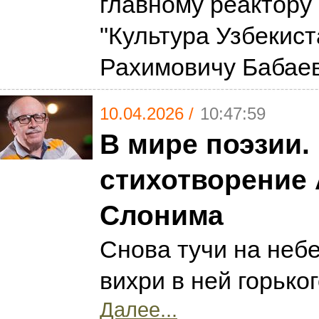
главному реактору
"Культура Узбекист
Рахимовичу Бабае
10.04.2026 /
10:47:59
В мире поэзии.
стихотворение
Слонима
Снова тучи на неб
вихри в ней горько
Далее...